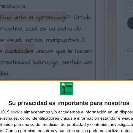
Dir
de
ema
SI
FA
Su privacidad es importante para nosotros
s 1019
socios
almacenamos y/o accedemos a información en un disposit
sonales, como identificadores únicos e información estándar enviada 
ntenido personalizado, medición de publicidad y contenido, investigaci
os.
Con su permiso, nosotros y nuestros socios podemos utilizar datos 