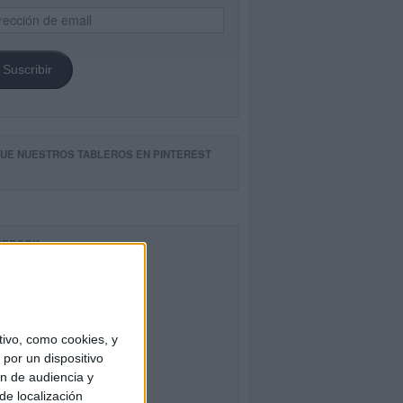
ección
il
Suscribir
GUE NUESTROS TABLEROS EN PINTEREST
CEBOOK
ivo, como cookies, y
por un dispositivo
ón de audiencia y
de localización