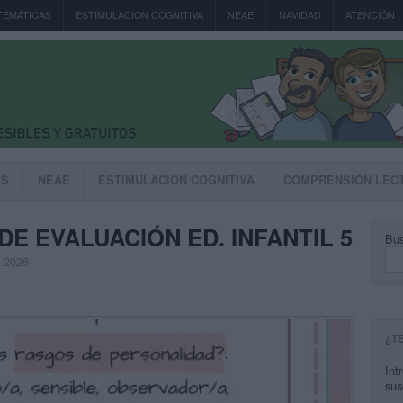
TEMÁTICAS
ESTIMULACION COGNITIVA
NEAE
NAVIDAD
ATENCIÓN
AS
NEAE
ESTIMULACION COGNITIVA
COMPRENSIÓN LEC
E EVALUACIÓN ED. INFANTIL 5
Bus
, 2026
¿T
Int
sus