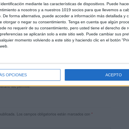
identificación mediante las características de dispositivos. Puede hacer
ntimiento a nosotros y a nuestros 1019 socios para que llevemos a ca
. De forma alternativa, puede acceder a información más detallada y 
e otorgar o negar su consentimiento.
Tenga en cuenta que algún proc
de no requerir de su consentimiento, pero usted tiene el derecho de r
referencias se aplicarán solo a este sitio web. Puede cambiar sus pref
alquier momento volviendo a este sitio y haciendo clic en el botón "Pri
 web.
andujar
o un blog, es la apuesta personal de dos profesores Ginés y
areja, son los encargados de los contenidos que encontramos
ÁS OPCIONES
ACEPTO
 vuelcan la mayor parte del tiempo, que sus tareas como docentes, y
verano les permite.
publicada.
Los campos obligatorios están marcados con
*