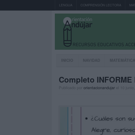
LENGUA
COMPRENSIÓN LECTORA
MA
INICIO
NAVIDAD
MATEMÁTIC
Completo INFORME D
Publicado por
orientacionandujar
el 10 junio