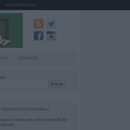
GRAFOMOTRICIDAD
TORA
ATENCIÓN
car
Buscar
E GUSTA NUESTRO MATERIAL?
roduce tu email para unirte a otros 80.861
criptores.