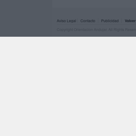
Aviso Legal
Contacto
Publicidad
Volver
Copyright Orientacion Andujar. All Rights Rese