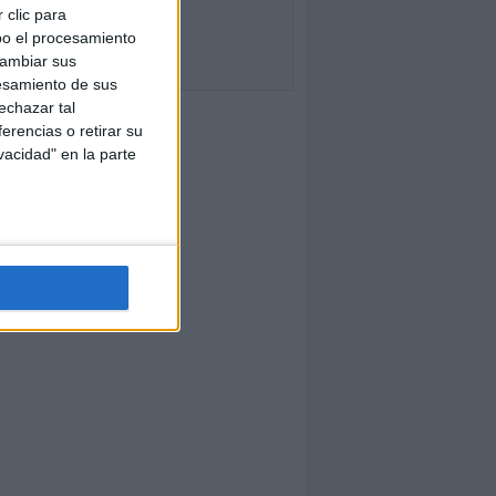
 clic para
bo el procesamiento
cambiar sus
esamiento de sus
echazar tal
erencias o retirar su
vacidad" en la parte