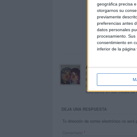
geográfica precisa e 
otorgarnos su conse
previamente descrito
preferencias antes d
datos personales pue
procesamiento. Sus p
consentimiento en cu
inferior de la página
Acerca de orientacion
Orientación Andújar no es sol
Maribel, que además de ser p
M
dentro del blog y en el cual,
voluntarios en sus meses de 
DEJA UNA RESPUESTA
Tu dirección de correo electrónico no será 
Comentario
*