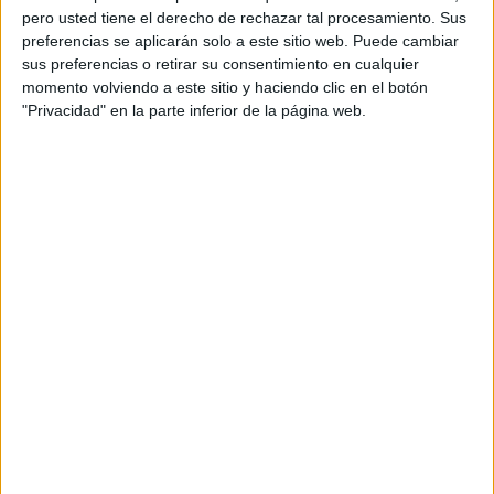
pero usted tiene el derecho de rechazar tal procesamiento. Sus
preferencias se aplicarán solo a este sitio web. Puede cambiar
sus preferencias o retirar su consentimiento en cualquier
momento volviendo a este sitio y haciendo clic en el botón
"Privacidad" en la parte inferior de la página web.
Acerca de orientacionandujar
Orientación Andújar no es solo un blog, es la apuesta
personal de dos profesores Ginés y Maribel, que
además de ser pareja, son los encargados de los
contenidos que encontramos dentro del blog y en el
cual, vuelcan la mayor parte del tiempo, que sus tareas
como docentes, y voluntarios en sus meses de verano
les permite.
DEJA UNA RESPUESTA
Tu dirección de correo electrónico no será