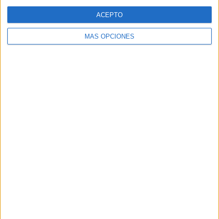
Web
ACEPTO
MÁS OPCIONES
Buscar
Buscar
¿TE GUSTA NUESTRO MATERIAL?