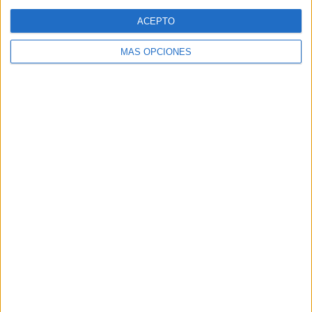
Web
ACEPTO
MÁS OPCIONES
Buscar
Buscar
¿TE GUSTA NUESTRO MATERIAL?