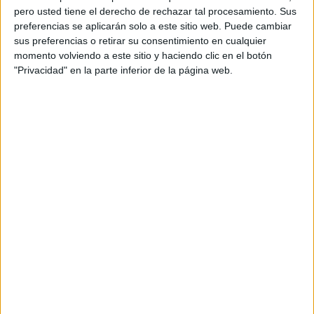
pero usted tiene el derecho de rechazar tal procesamiento. Sus
preferencias se aplicarán solo a este sitio web. Puede cambiar
sus preferencias o retirar su consentimiento en cualquier
momento volviendo a este sitio y haciendo clic en el botón
"Privacidad" en la parte inferior de la página web.
Acerca de orientacionandujar
Orientación Andújar no es solo un blog, es la apuesta
personal de dos profesores Ginés y Maribel, que
además de ser pareja, son los encargados de los
contenidos que encontramos dentro del blog y en el
cual, vuelcan la mayor parte del tiempo, que sus tareas
como docentes, y voluntarios en sus meses de verano
les permite.
DEJA UNA RESPUESTA
Tu dirección de correo electrónico no será