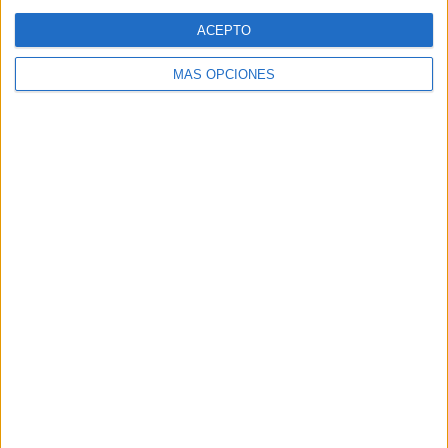
Web
ACEPTO
MÁS OPCIONES
Buscar
Buscar
¿TE GUSTA NUESTRO MATERIAL?