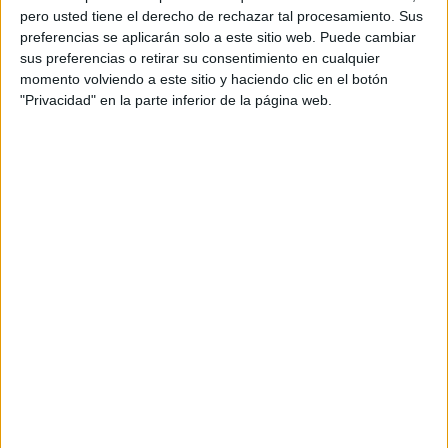
pero usted tiene el derecho de rechazar tal procesamiento. Sus
preferencias se aplicarán solo a este sitio web. Puede cambiar
sus preferencias o retirar su consentimiento en cualquier
momento volviendo a este sitio y haciendo clic en el botón
"Privacidad" en la parte inferior de la página web.
Acerca de orientacionandujar
Orientación Andújar no es solo un blog, es la apuesta
personal de dos profesores Ginés y Maribel, que
además de ser pareja, son los encargados de los
contenidos que encontramos dentro del blog y en el
cual, vuelcan la mayor parte del tiempo, que sus tareas
como docentes, y voluntarios en sus meses de verano
les permite.
DEJA UNA RESPUESTA
Tu dirección de correo electrónico no será