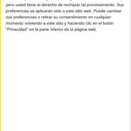
pero usted tiene el derecho de rechazar tal procesamiento. Sus
preferencias se aplicarán solo a este sitio web. Puede cambiar
sus preferencias o retirar su consentimiento en cualquier
momento volviendo a este sitio y haciendo clic en el botón
"Privacidad" en la parte inferior de la página web.
Acerca de orientacionandujar
Orientación Andújar no es solo un blog, es la apuesta
personal de dos profesores Ginés y Maribel, que
además de ser pareja, son los encargados de los
contenidos que encontramos dentro del blog y en el
cual, vuelcan la mayor parte del tiempo, que sus tareas
como docentes, y voluntarios en sus meses de verano
les permite.
DEJA UNA RESPUESTA
Tu dirección de correo electrónico no será