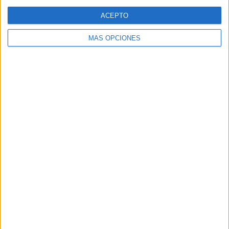
Web
ACEPTO
MÁS OPCIONES
Buscar
Buscar
¿TE GUSTA NUESTRO MATERIAL?