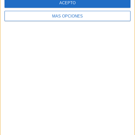
ACEPTO
MÁS OPCIONES
Buscar
Buscar
¿TE GUSTA NUESTRO MATERIAL?
Introduce tu email para unirte a otros
80.871 suscriptores.