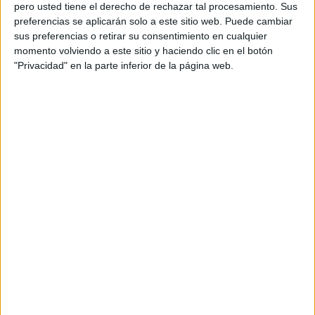
pero usted tiene el derecho de rechazar tal procesamiento. Sus
preferencias se aplicarán solo a este sitio web. Puede cambiar
sus preferencias o retirar su consentimiento en cualquier
momento volviendo a este sitio y haciendo clic en el botón
Acerca de orientacionandujar
"Privacidad" en la parte inferior de la página web.
Orientación Andújar no es solo un blog, es la apuesta
personal de dos profesores Ginés y Maribel, que
además de ser pareja, son los encargados de los
contenidos que encontramos dentro del blog y en el
cual, vuelcan la mayor parte del tiempo, que sus tareas
como docentes, y voluntarios en sus meses de verano
les permite.
DEJA UNA RESPUESTA
Tu dirección de correo electrónico no será
publicada.
Los campos obligatorios están marcados
con
*