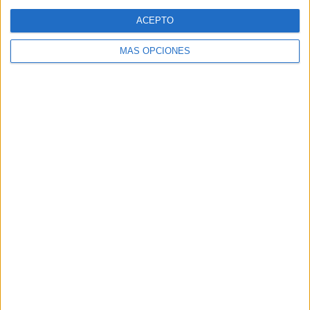
Web
ACEPTO
MÁS OPCIONES
Buscar
Buscar
¿TE GUSTA NUESTRO MATERIAL?