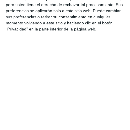
pero usted tiene el derecho de rechazar tal procesamiento. Sus
preferencias se aplicarán solo a este sitio web. Puede cambiar
sus preferencias o retirar su consentimiento en cualquier
momento volviendo a este sitio y haciendo clic en el botón
"Privacidad" en la parte inferior de la página web.
Acerca de orientacionandujar
Orientación Andújar no es solo un blog, es la apuesta
personal de dos profesores Ginés y Maribel, que
además de ser pareja, son los encargados de los
contenidos que encontramos dentro del blog y en el
cual, vuelcan la mayor parte del tiempo, que sus tareas
como docentes, y voluntarios en sus meses de verano
les permite.
DEJA UNA RESPUESTA
Tu dirección de correo electrónico no será