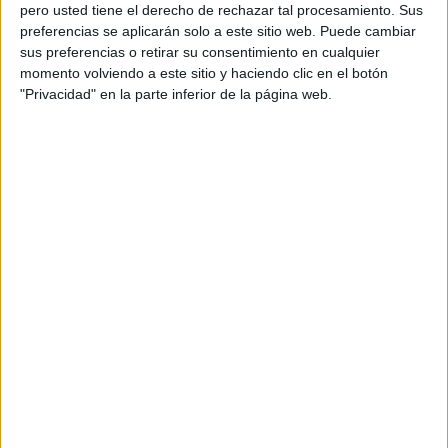
pero usted tiene el derecho de rechazar tal procesamiento. Sus
preferencias se aplicarán solo a este sitio web. Puede cambiar
sus preferencias o retirar su consentimiento en cualquier
momento volviendo a este sitio y haciendo clic en el botón
Acerca de orientacionandujar
"Privacidad" en la parte inferior de la página web.
Orientación Andújar no es solo un blog, es la apuesta
personal de dos profesores Ginés y Maribel, que
además de ser pareja, son los encargados de los
contenidos que encontramos dentro del blog y en el
cual, vuelcan la mayor parte del tiempo, que sus tareas
como docentes, y voluntarios en sus meses de verano
les permite.
DEJA UNA RESPUESTA
Tu dirección de correo electrónico no será
publicada.
Los campos obligatorios están marcados
con
*