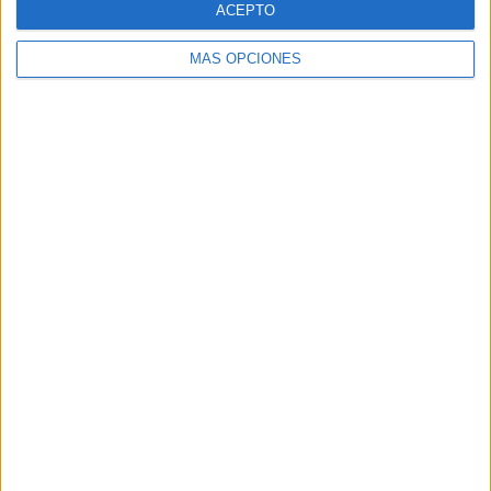
ACEPTO
MÁS OPCIONES
Buscar
Buscar
¿TE GUSTA NUESTRO MATERIAL?
Introduce tu email para unirte a otros
80.860 suscriptores.