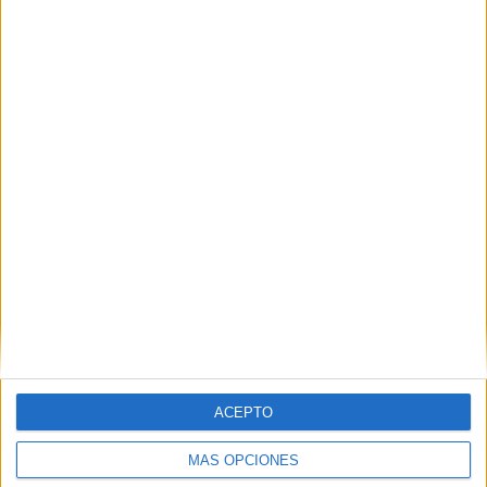
Nombre
*
Correo electrónico
*
Web
ACEPTO
MÁS OPCIONES