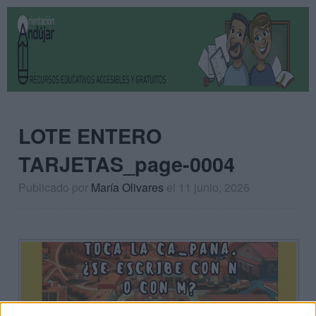
LOTE ENTERO
TARJETAS_page-0004
Publicado por
María Olivares
el 11 junio, 2026