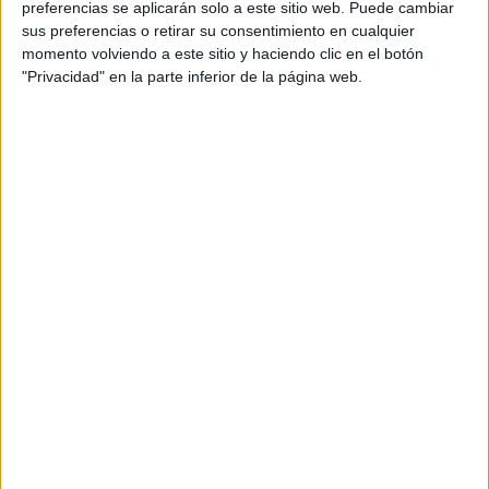
preferencias se aplicarán solo a este sitio web. Puede cambiar
sus preferencias o retirar su consentimiento en cualquier
momento volviendo a este sitio y haciendo clic en el botón
"Privacidad" en la parte inferior de la página web.
Acerca de María Olivares
El autor no ha proporcionado ninguna información.
DEJA UNA RESPUESTA
Tu dirección de correo electrónico no será
publicada.
Los campos obligatorios están marcados
con
*
Comentario
*