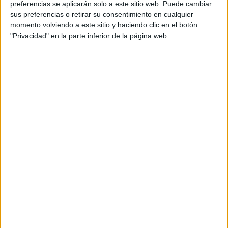
preferencias se aplicarán solo a este sitio web. Puede cambiar
sus preferencias o retirar su consentimiento en cualquier
momento volviendo a este sitio y haciendo clic en el botón
"Privacidad" en la parte inferior de la página web.
Acerca de María Olivares
El autor no ha proporcionado ninguna información.
DEJA UNA RESPUESTA
Tu dirección de correo electrónico no será
publicada.
Los campos obligatorios están marcados
con
*
Comentario
*