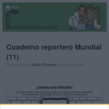
Cuaderno reportero Mundial
(11)
Publicado por
María Olivares
el 4 junio, 2026