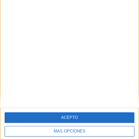
Nombre
*
Correo electrónico
*
Web
ACEPTO
MÁS OPCIONES