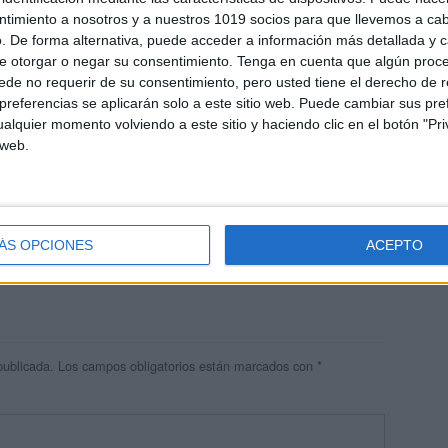
ntimiento a nosotros y a nuestros 1019 socios para que llevemos a ca
. De forma alternativa, puede acceder a información más detallada y 
e otorgar o negar su consentimiento.
Tenga en cuenta que algún proc
de no requerir de su consentimiento, pero usted tiene el derecho de r
referencias se aplicarán solo a este sitio web. Puede cambiar sus pref
alquier momento volviendo a este sitio y haciendo clic en el botón "Pri
 web.
res
 ninguna información.
ÁS OPCIONES
ACEPTO
publicada.
Los campos obligatorios están marcados con
*