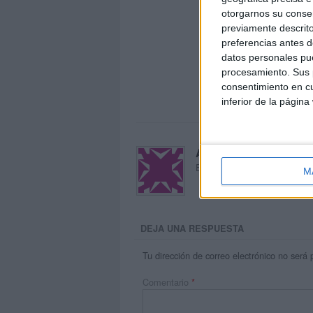
otorgarnos su conse
previamente descrito
preferencias antes d
datos personales pue
procesamiento. Sus p
consentimiento en cu
inferior de la página
Acerca de María Oliva
El autor no ha proporcionado
M
DEJA UNA RESPUESTA
Tu dirección de correo electrónico no será 
Comentario
*