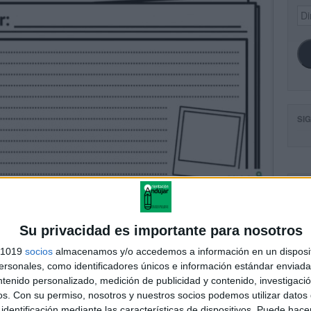
Dir
de
ema
SI
FA
Su privacidad es importante para nosotros
s 1019
socios
almacenamos y/o accedemos a información en un disposit
sonales, como identificadores únicos e información estándar enviada 
ntenido personalizado, medición de publicidad y contenido, investigaci
os.
Con su permiso, nosotros y nuestros socios podemos utilizar datos 
identificación mediante las características de dispositivos. Puede hacer