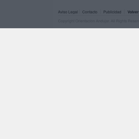
Aviso Legal
Contacto
Publicidad
Volver
Copyright Orientacion Andujar. All Rights Rese