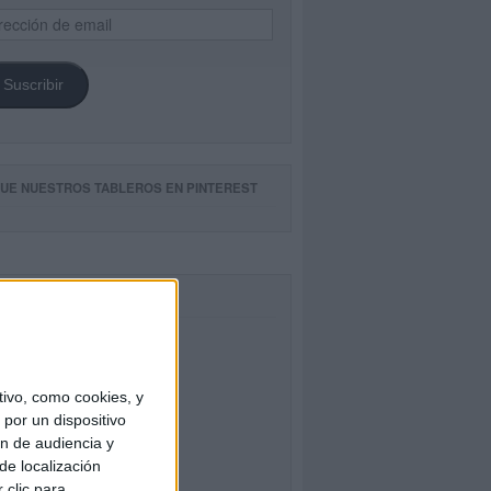
ección
il
Suscribir
GUE NUESTROS TABLEROS EN PINTEREST
CEBOOK
ivo, como cookies, y
por un dispositivo
ón de audiencia y
de localización
 clic para