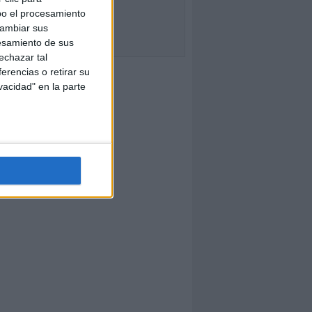
bo el procesamiento
cambiar sus
esamiento de sus
echazar tal
erencias o retirar su
vacidad" en la parte