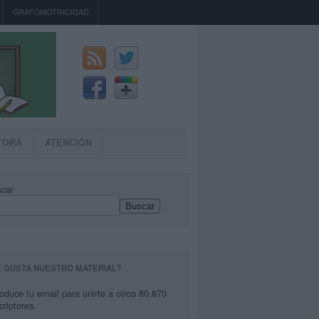
GRAFOMOTRICIDAD
TORA
ATENCIÓN
car
Buscar
E GUSTA NUESTRO MATERIAL?
roduce tu email para unirte a otros 80.870
criptores.