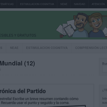
TEMÁTICAS
ESTIMULACION COGNITIVA
NEAE
NAVIDAD
ATENCIÓN
AS
NEAE
ESTIMULACION COGNITIVA
COMPRENSIÓN LEC
Mundial (12)
Bus
6
¿T
Int
sus