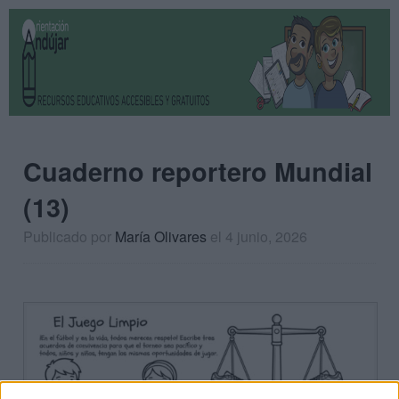
Cuaderno reportero Mundial
(13)
Publicado por
María Olivares
el 4 junio, 2026