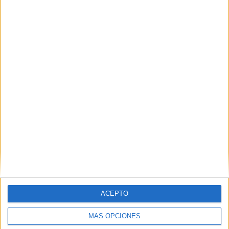
Nombre
*
Correo electrónico
*
Web
ACEPTO
MÁS OPCIONES