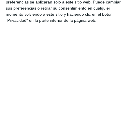
preferencias se aplicarán solo a este sitio web. Puede cambiar
sus preferencias o retirar su consentimiento en cualquier
momento volviendo a este sitio y haciendo clic en el botón
"Privacidad" en la parte inferior de la página web.
Acerca de María Olivares
El autor no ha proporcionado ninguna información.
DEJA UNA RESPUESTA
Tu dirección de correo electrónico no será
publicada.
Los campos obligatorios están marcados
con
*
Comentario
*