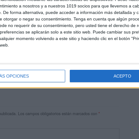
ntimiento a nosotros y a nuestros 1019 socios para que llevemos a ca
. De forma alternativa, puede acceder a información más detallada y 
e otorgar o negar su consentimiento.
Tenga en cuenta que algún proc
de no requerir de su consentimiento, pero usted tiene el derecho de r
referencias se aplicarán solo a este sitio web. Puede cambiar sus pref
alquier momento volviendo a este sitio y haciendo clic en el botón "Pri
 web.
res
 ninguna información.
ÁS OPCIONES
ACEPTO
publicada.
Los campos obligatorios están marcados con
*