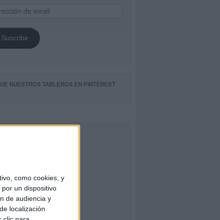
ección
il
Suscribir
GUE NUESTROS TABLEROS EN PINTEREST
CEBOOK
ivo, como cookies, y
por un dispositivo
ón de audiencia y
de localización
 clic para