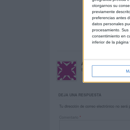
otorgarnos su conse
previamente descrito
preferencias antes d
datos personales pue
procesamiento. Sus p
consentimiento en cu
inferior de la página
Acerca de María Oliva
El autor no ha proporcionado
M
DEJA UNA RESPUESTA
Tu dirección de correo electrónico no será 
Comentario
*