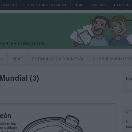
TEMÁTICAS
ESTIMULACION COGNITIVA
NEAE
NAVIDAD
ATENCIÓN
AS
NEAE
ESTIMULACION COGNITIVA
COMPRENSIÓN LEC
Mundial (3)
Bus
6
¿T
Int
sus