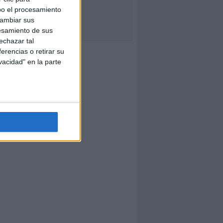
bo el procesamiento
cambiar sus
esamiento de sus
echazar tal
erencias o retirar su
vacidad" en la parte