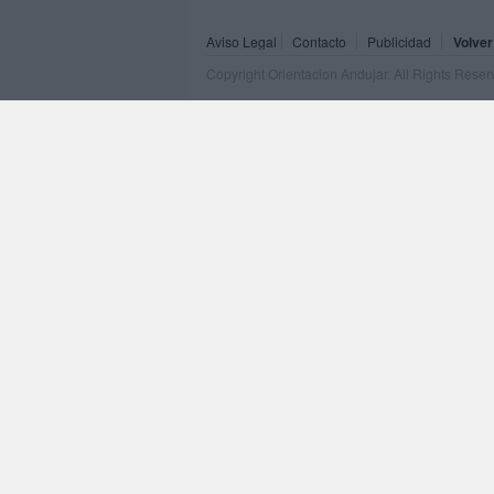
Aviso Legal
Contacto
Publicidad
Volver
Copyright Orientacion Andujar. All Rights Rese