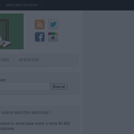
GRAFOMOTRICIDAD
TORA
ATENCIÓN
car
Buscar
E GUSTA NUESTRO MATERIAL?
roduce tu email para unirte a otros 80.852
criptores.