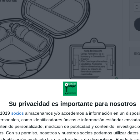
Dir
de
ema
SI
FA
Su privacidad es importante para nosotros
s 1019
socios
almacenamos y/o accedemos a información en un disposit
sonales, como identificadores únicos e información estándar enviada 
ntenido personalizado, medición de publicidad y contenido, investigaci
os.
Con su permiso, nosotros y nuestros socios podemos utilizar datos 
identificación mediante las características de dispositivos. Puede hacer