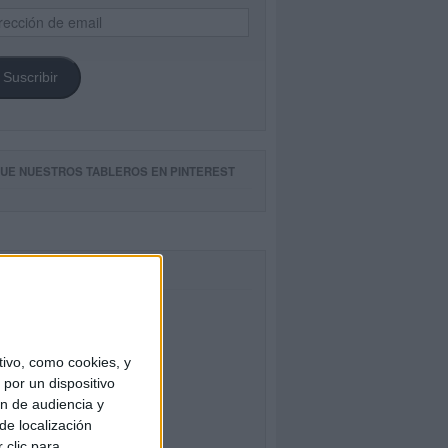
ección
il
Suscribir
GUE NUESTROS TABLEROS EN PINTEREST
CEBOOK
ivo, como cookies, y
por un dispositivo
ón de audiencia y
de localización
 clic para