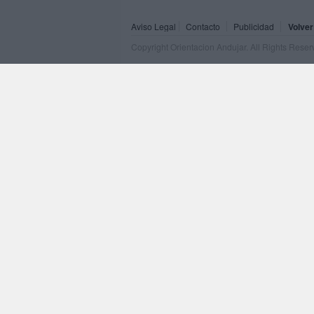
Aviso Legal
Contacto
Publicidad
Volver
Copyright Orientacion Andujar. All Rights Rese