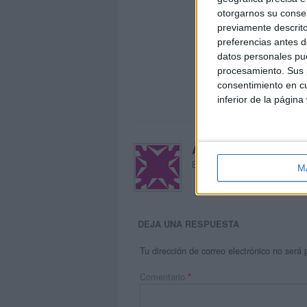
otorgarnos su conse
previamente descrito
preferencias antes d
datos personales pue
procesamiento. Sus p
consentimiento en cu
inferior de la página
Acerca de María Oliva
El autor no ha proporcionado
M
DEJA UNA RESPUESTA
Tu dirección de correo electrónico no será 
Comentario
*