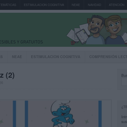
TEMÁTICAS
ESTIMULACION COGNITIVA
NEAE
NAVIDAD
ATENCIÓN
AS
NEAE
ESTIMULACION COGNITIVA
COMPRENSIÓN LEC
z (2)
Bus
26
¿T
Int
sus