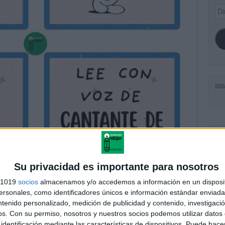
Dir
de
ema
SI
FA
Su privacidad es importante para nosotros
s 1019
socios
almacenamos y/o accedemos a información en un disposit
sonales, como identificadores únicos e información estándar enviada 
ntenido personalizado, medición de publicidad y contenido, investigaci
os.
Con su permiso, nosotros y nuestros socios podemos utilizar datos 
identificación mediante las características de dispositivos. Puede hacer