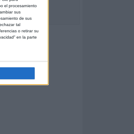
bo el procesamiento
cambiar sus
esamiento de sus
echazar tal
erencias o retirar su
vacidad" en la parte