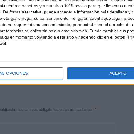
ntimiento a nosotros y a nuestros 1019 socios para que llevemos a ca
. De forma alternativa, puede acceder a información más detallada y 
e otorgar o negar su consentimiento.
Tenga en cuenta que algún proc
de no requerir de su consentimiento, pero usted tiene el derecho de r
referencias se aplicarán solo a este sitio web. Puede cambiar sus pref
alquier momento volviendo a este sitio y haciendo clic en el botón "Pri
 web.
res
 ninguna información.
ÁS OPCIONES
ACEPTO
publicada.
Los campos obligatorios están marcados con
*