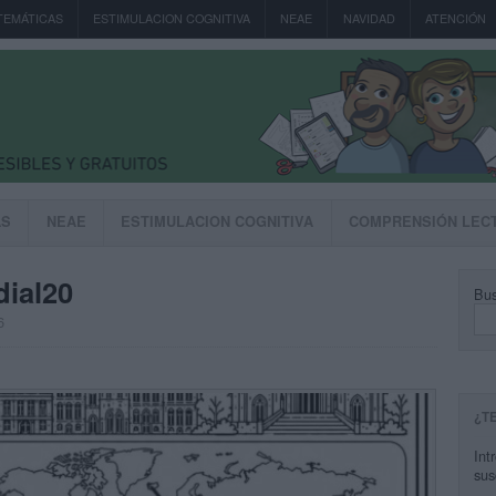
TEMÁTICAS
ESTIMULACION COGNITIVA
NEAE
NAVIDAD
ATENCIÓN
AS
NEAE
ESTIMULACION COGNITIVA
COMPRENSIÓN LEC
ial20
Bus
6
¿T
Int
sus