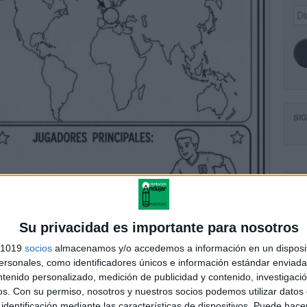
Dir
de
ema
SI
FA
Su privacidad es importante para nosotros
s 1019
socios
almacenamos y/o accedemos a información en un disposit
sonales, como identificadores únicos e información estándar enviada 
ntenido personalizado, medición de publicidad y contenido, investigaci
os.
Con su permiso, nosotros y nuestros socios podemos utilizar datos 
identificación mediante las características de dispositivos. Puede hacer