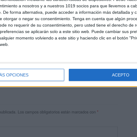
ntimiento a nosotros y a nuestros 1019 socios para que llevemos a ca
. De forma alternativa, puede acceder a información más detallada y 
e otorgar o negar su consentimiento.
Tenga en cuenta que algún proc
de no requerir de su consentimiento, pero usted tiene el derecho de r
referencias se aplicarán solo a este sitio web. Puede cambiar sus pref
alquier momento volviendo a este sitio y haciendo clic en el botón "Pri
 web.
res
 ninguna información.
ÁS OPCIONES
ACEPTO
publicada.
Los campos obligatorios están marcados con
*