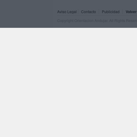
Aviso Legal
Contacto
Publicidad
Volver
Copyright Orientacion Andujar. All Rights Rese