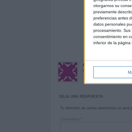
otorgarnos su conse
previamente descrito
preferencias antes d
datos personales pue
procesamiento. Sus p
consentimiento en cu
inferior de la página
Acerca de María Oliva
El autor no ha proporcionado
M
DEJA UNA RESPUESTA
Tu dirección de correo electrónico no será 
Comentario
*