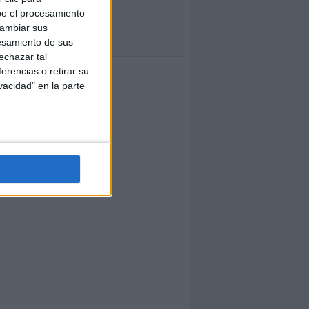
bo el procesamiento
cambiar sus
esamiento de sus
echazar tal
erencias o retirar su
vacidad" en la parte