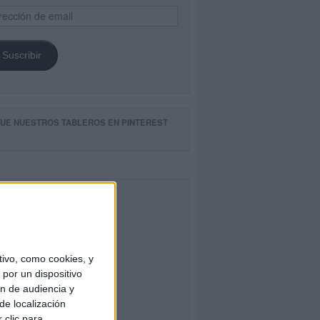
ección
il
Suscribir
GUE NUESTROS TABLEROS EN PINTEREST
CEBOOK
ivo, como cookies, y
por un dispositivo
ón de audiencia y
de localización
 clic para