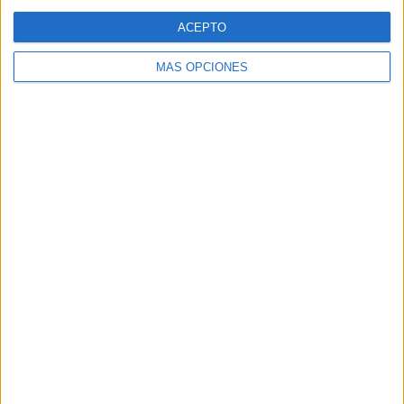
Web
ACEPTO
MÁS OPCIONES
Buscar
Buscar
¿TE GUSTA NUESTRO MATERIAL?