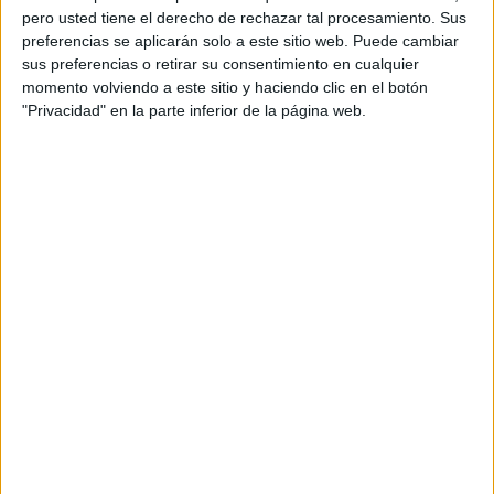
pero usted tiene el derecho de rechazar tal procesamiento. Sus
preferencias se aplicarán solo a este sitio web. Puede cambiar
sus preferencias o retirar su consentimiento en cualquier
momento volviendo a este sitio y haciendo clic en el botón
"Privacidad" en la parte inferior de la página web.
Acerca de orientacionandujar
Orientación Andújar no es solo un blog, es la apuesta
personal de dos profesores Ginés y Maribel, que
además de ser pareja, son los encargados de los
contenidos que encontramos dentro del blog y en el
cual, vuelcan la mayor parte del tiempo, que sus tareas
como docentes, y voluntarios en sus meses de verano
les permite.
DEJA UNA RESPUESTA
Tu dirección de correo electrónico no será