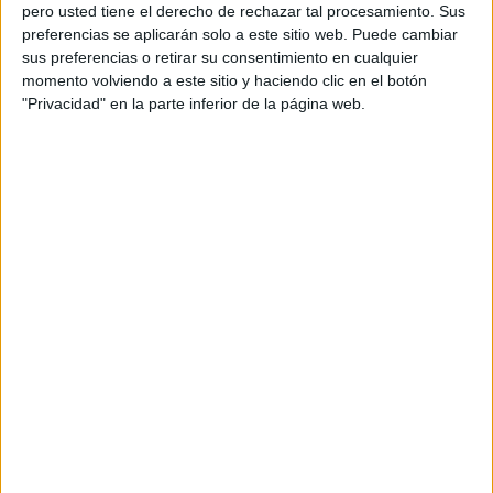
pero usted tiene el derecho de rechazar tal procesamiento. Sus
preferencias se aplicarán solo a este sitio web. Puede cambiar
sus preferencias o retirar su consentimiento en cualquier
momento volviendo a este sitio y haciendo clic en el botón
Acerca de orientacionandujar
"Privacidad" en la parte inferior de la página web.
Orientación Andújar no es solo un blog, es la apuesta
personal de dos profesores Ginés y Maribel, que
además de ser pareja, son los encargados de los
contenidos que encontramos dentro del blog y en el
cual, vuelcan la mayor parte del tiempo, que sus tareas
como docentes, y voluntarios en sus meses de verano
les permite.
DEJA UNA RESPUESTA
Tu dirección de correo electrónico no será
publicada.
Los campos obligatorios están marcados
con
*