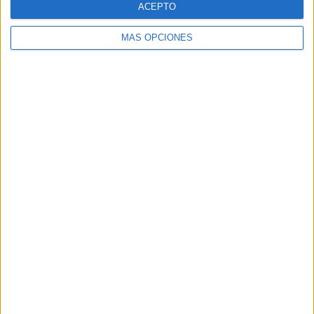
ACEPTO
MÁS OPCIONES
Buscar
Buscar
¿TE GUSTA NUESTRO MATERIAL?
Introduce tu email para unirte a otros
80.860 suscriptores.