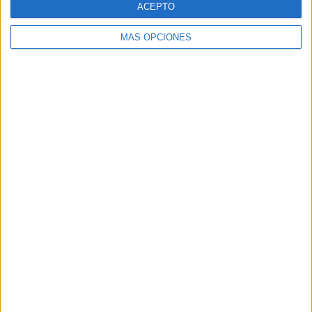
ACEPTO
MÁS OPCIONES
Buscar
Buscar
¿TE GUSTA NUESTRO MATERIAL?
Introduce tu email para unirte a otros
80.860 suscriptores.