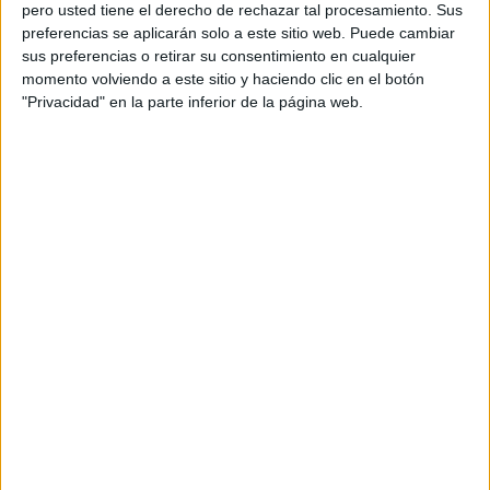
pero usted tiene el derecho de rechazar tal procesamiento. Sus
preferencias se aplicarán solo a este sitio web. Puede cambiar
sus preferencias o retirar su consentimiento en cualquier
momento volviendo a este sitio y haciendo clic en el botón
Acerca de orientacionandujar
"Privacidad" en la parte inferior de la página web.
Orientación Andújar no es solo un blog, es la apuesta
personal de dos profesores Ginés y Maribel, que
además de ser pareja, son los encargados de los
contenidos que encontramos dentro del blog y en el
cual, vuelcan la mayor parte del tiempo, que sus tareas
como docentes, y voluntarios en sus meses de verano
les permite.
DEJA UNA RESPUESTA
Tu dirección de correo electrónico no será
publicada.
Los campos obligatorios están marcados
con
*