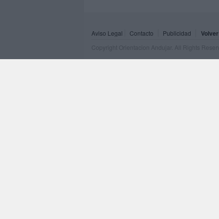
Aviso Legal
Contacto
Publicidad
Volver
Copyright Orientacion Andujar. All Rights Rese