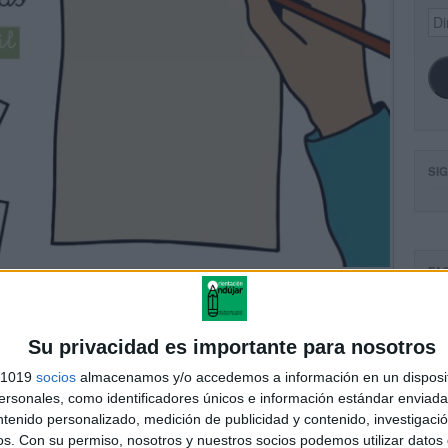
Dir
de
ema
SI
FA
Su privacidad es importante para nosotros
s 1019
socios
almacenamos y/o accedemos a información en un disposit
sonales, como identificadores únicos e información estándar enviada 
ntenido personalizado, medición de publicidad y contenido, investigaci
os.
Con su permiso, nosotros y nuestros socios podemos utilizar datos 