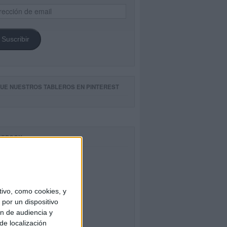
ección
il
Suscribir
GUE NUESTROS TABLEROS EN PINTEREST
CEBOOK
ivo, como cookies, y
por un dispositivo
ón de audiencia y
de localización