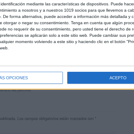
identificación mediante las características de dispositivos. Puede hacer
ntimiento a nosotros y a nuestros 1019 socios para que llevemos a ca
. De forma alternativa, puede acceder a información más detallada y 
e otorgar o negar su consentimiento.
Tenga en cuenta que algún proc
de no requerir de su consentimiento, pero usted tiene el derecho de r
referencias se aplicarán solo a este sitio web. Puede cambiar sus pref
alquier momento volviendo a este sitio y haciendo clic en el botón "Pri
 web.
andujar
o un blog, es la apuesta personal de dos profesores Ginés y
areja, son los encargados de los contenidos que encontramos
ÁS OPCIONES
ACEPTO
 vuelcan la mayor parte del tiempo, que sus tareas como docentes, y
verano les permite.
publicada.
Los campos obligatorios están marcados con
*