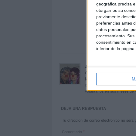
geográfica precisa e 
otorgarnos su conse
previamente descrito
preferencias antes d
datos personales pue
procesamiento. Sus p
consentimiento en cu
inferior de la página
Acerca de orientacion
Orientación Andújar no es sol
Maribel, que además de ser p
M
dentro del blog y en el cual,
voluntarios en sus meses de 
DEJA UNA RESPUESTA
Tu dirección de correo electrónico no será 
Comentario
*