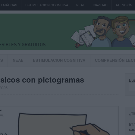
TEMÁTICAS
ESTIMULACION COGNITIVA
NEAE
NAVIDAD
ATENCIÓN
AS
NEAE
ESTIMULACION COGNITIVA
COMPRENSIÓN LEC
́sicos con pictogramas
Bus
 2026
¿T
Int
sus