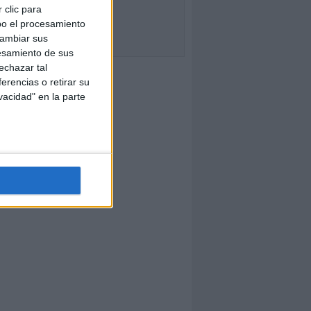
 clic para
bo el procesamiento
cambiar sus
esamiento de sus
echazar tal
erencias o retirar su
vacidad" en la parte