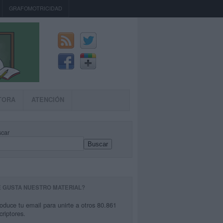
GRAFOMOTRICIDAD
TORA
ATENCIÓN
car
Buscar
E GUSTA NUESTRO MATERIAL?
roduce tu email para unirte a otros 80.861
criptores.