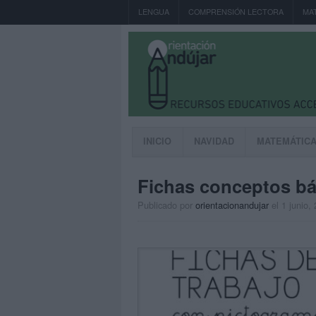
LENGUA
COMPRENSIÓN LECTORA
MA
INICIO
NAVIDAD
MATEMÁTIC
Fichas conceptos ba
Publicado por
orientacionandujar
el 1 junio,