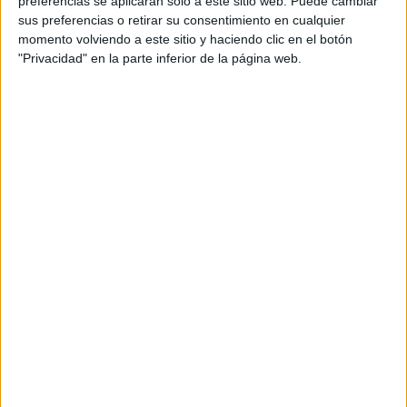
preferencias se aplicarán solo a este sitio web. Puede cambiar
sus preferencias o retirar su consentimiento en cualquier
Acerca de María Olivares
momento volviendo a este sitio y haciendo clic en el botón
"Privacidad" en la parte inferior de la página web.
El autor no ha proporcionado ninguna información.
DEJA UNA RESPUESTA
Tu dirección de correo electrónico no será
publicada.
Los campos obligatorios están marcados
con
*
Comentario
*