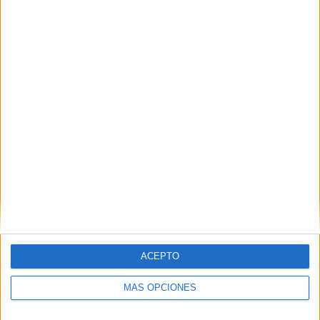
Nombre
*
Correo electrónico
*
Web
ACEPTO
MÁS OPCIONES