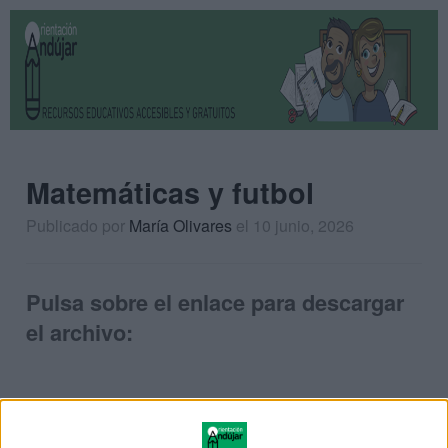
Matemáticas y futbol
Publicado por
María Olivares
el 10 junio, 2026
Pulsa sobre el enlace para descargar
el archivo: