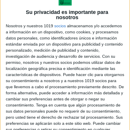
Su privacidad es importante para
nosotros
Nosotros y nuestros 1019
socios
almacenamos y/o accedemos
a información en un dispositivo, como cookies, y procesamos
datos personales, como identificadores únicos e información
estándar enviada por un dispositivo para publicidad y contenido
personalizado, medición de publicidad y contenido,
investigación de audiencia y desarrollo de servicios.
Con su
permiso, nosotros y nuestros socios podemos utilizar datos de
Matemáticas y futbol
localización geográfica precisa e identificación mediante las
características de dispositivos. Puede hacer clic para otorgarnos
su consentimiento a nosotros y a nuestros 1019 socios para
que llevemos a cabo el procesamiento previamente descrito. De
forma alternativa, puede acceder a información más detallada y
Acerca de María Olivares
cambiar sus preferencias antes de otorgar o negar su
consentimiento.
Tenga en cuenta que algún procesamiento de
El autor no ha proporcionado ninguna información.
sus datos personales puede no requerir de su consentimiento,
pero usted tiene el derecho de rechazar tal procesamiento. Sus
preferencias se aplicarán solo a este sitio web. Puede cambiar
DEJA UNA RESPUESTA
sus preferencias o retirar su consentimiento en cualquier