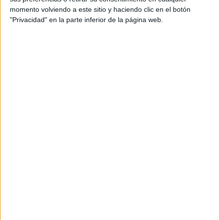
momento volviendo a este sitio y haciendo clic en el botón
Tu dirección de correo electrónico no será
"Privacidad" en la parte inferior de la página web.
publicada.
Los campos obligatorios están marcados
con
*
Comentario
*
Nombre
*
Correo electrónico
*