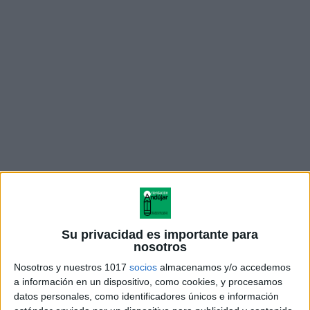
formato permite adaptarlo fácilmente a diferentes
edades y contextos educativos, convirtiéndose en una
Su privacidad es importante para
excelente opción para despedir el curso de una forma
nosotros
original y cercana a los intereses de los estudiantes.
Nosotros y nuestros 1017
socios
almacenamos y/o accedemos
a información en un dispositivo, como cookies, y procesamos
datos personales, como identificadores únicos e información