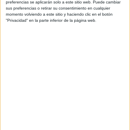
preferencias se aplicarán solo a este sitio web. Puede cambiar
sus preferencias o retirar su consentimiento en cualquier
momento volviendo a este sitio y haciendo clic en el botón
"Privacidad" en la parte inferior de la página web.
Acerca de María Olivares
El autor no ha proporcionado ninguna información.
DEJA UNA RESPUESTA
Tu dirección de correo electrónico no será
publicada.
Los campos obligatorios están marcados
con
*
Comentario
*