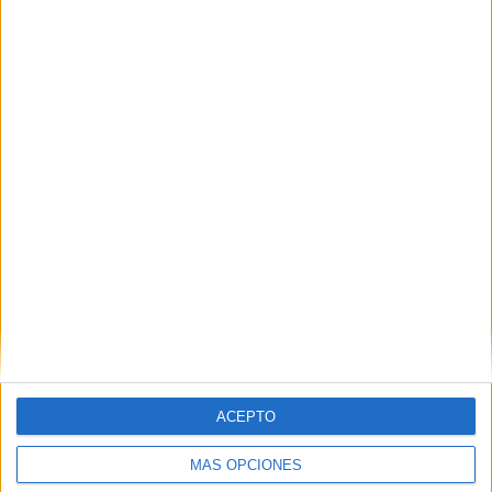
Nombre
*
Correo electrónico
*
Web
ACEPTO
MÁS OPCIONES