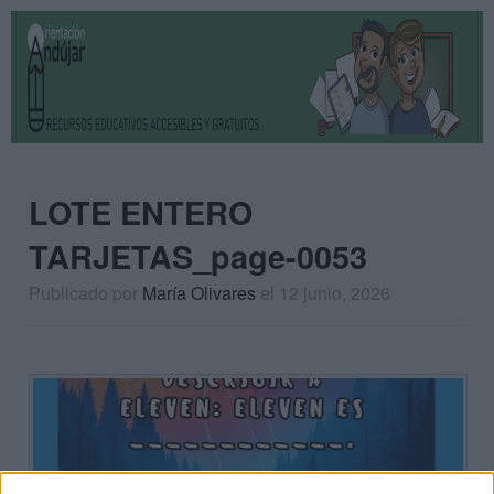
LOTE ENTERO
TARJETAS_page-0053
Publicado por
María Olivares
el 12 junio, 2026