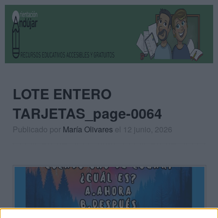
LOTE ENTERO
TARJETAS_page-0064
Publicado por
María Olivares
el 12 junio, 2026