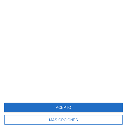
Nombre
*
Correo electrónico
*
Web
ACEPTO
MÁS OPCIONES