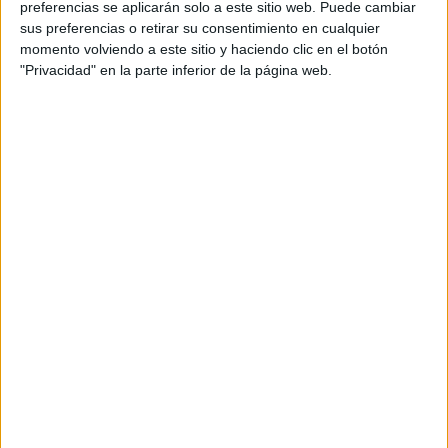
preferencias se aplicarán solo a este sitio web. Puede cambiar
sus preferencias o retirar su consentimiento en cualquier
momento volviendo a este sitio y haciendo clic en el botón
"Privacidad" en la parte inferior de la página web.
Acerca de María Olivares
El autor no ha proporcionado ninguna información.
DEJA UNA RESPUESTA
Tu dirección de correo electrónico no será
publicada.
Los campos obligatorios están marcados
con
*
Comentario
*