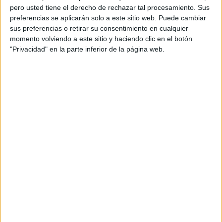
pero usted tiene el derecho de rechazar tal procesamiento. Sus
preferencias se aplicarán solo a este sitio web. Puede cambiar
1 COMENTARIO
sus preferencias o retirar su consentimiento en cualquier
momento volviendo a este sitio y haciendo clic en el botón
"Privacidad" en la parte inferior de la página web.
Soreine Rangel
Publicado
24 junio, 2026 a las 2:26 PM
Me encanta porque no solo podrán disfrutar
de la lectura sino que también repetirá tanto
que aprenderá a reconocer la letra.
La quiero para aplicarla a mis estudiantes.
RESPONDER
DEJA UNA RESPUESTA
Tu dirección de correo electrónico no será