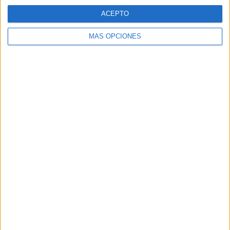
Web
ACEPTO
MÁS OPCIONES
Buscar
Buscar
¿TE GUSTA NUESTRO MATERIAL?
Introduce tu email para unirte a otros