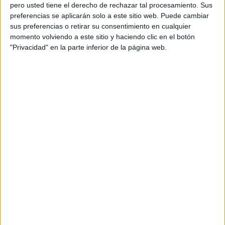
pero usted tiene el derecho de rechazar tal procesamiento. Sus
preferencias se aplicarán solo a este sitio web. Puede cambiar
sus preferencias o retirar su consentimiento en cualquier
momento volviendo a este sitio y haciendo clic en el botón
Acerca de orientacionandujar
"Privacidad" en la parte inferior de la página web.
Orientación Andújar no es solo un blog, es la apuesta
personal de dos profesores Ginés y Maribel, que
además de ser pareja, son los encargados de los
contenidos que encontramos dentro del blog y en el
cual, vuelcan la mayor parte del tiempo, que sus tareas
como docentes, y voluntarios en sus meses de verano
les permite.
DEJA UNA RESPUESTA
Tu dirección de correo electrónico no será
publicada.
Los campos obligatorios están marcados
con
*