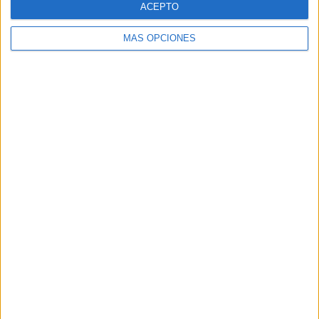
ACEPTO
MÁS OPCIONES
Buscar
Buscar
¿TE GUSTA NUESTRO MATERIAL?
Introduce tu email para unirte a otros
80.860 suscriptores.