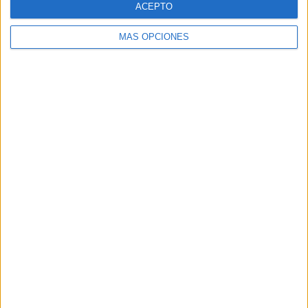
ACEPTO
MÁS OPCIONES
Buscar
Buscar
¿TE GUSTA NUESTRO MATERIAL?
Introduce tu email para unirte a otros
80.870 suscriptores.