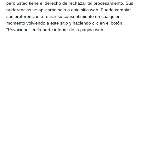
pero usted tiene el derecho de rechazar tal procesamiento. Sus
preferencias se aplicarán solo a este sitio web. Puede cambiar
sus preferencias o retirar su consentimiento en cualquier
momento volviendo a este sitio y haciendo clic en el botón
Acerca de orientacionandujar
"Privacidad" en la parte inferior de la página web.
Orientación Andújar no es solo un blog, es la apuesta
personal de dos profesores Ginés y Maribel, que
además de ser pareja, son los encargados de los
contenidos que encontramos dentro del blog y en el
cual, vuelcan la mayor parte del tiempo, que sus tareas
como docentes, y voluntarios en sus meses de verano
les permite.
DEJA UNA RESPUESTA
Tu dirección de correo electrónico no será
publicada.
Los campos obligatorios están marcados
con
*