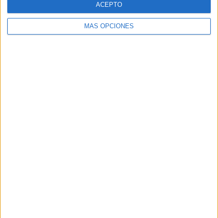
ACEPTO
MÁS OPCIONES
Buscar
Buscar
¿TE GUSTA NUESTRO MATERIAL?
Introduce tu email para unirte a otros
80.859 suscriptores.