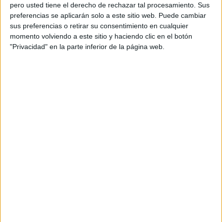
pero usted tiene el derecho de rechazar tal procesamiento. Sus
preferencias se aplicarán solo a este sitio web. Puede cambiar
sus preferencias o retirar su consentimiento en cualquier
momento volviendo a este sitio y haciendo clic en el botón
Acerca de orientacionandujar
"Privacidad" en la parte inferior de la página web.
Orientación Andújar no es solo un blog, es la apuesta
personal de dos profesores Ginés y Maribel, que
además de ser pareja, son los encargados de los
contenidos que encontramos dentro del blog y en el
cual, vuelcan la mayor parte del tiempo, que sus tareas
como docentes, y voluntarios en sus meses de verano
les permite.
DEJA UNA RESPUESTA
Tu dirección de correo electrónico no será
publicada.
Los campos obligatorios están marcados
con
*