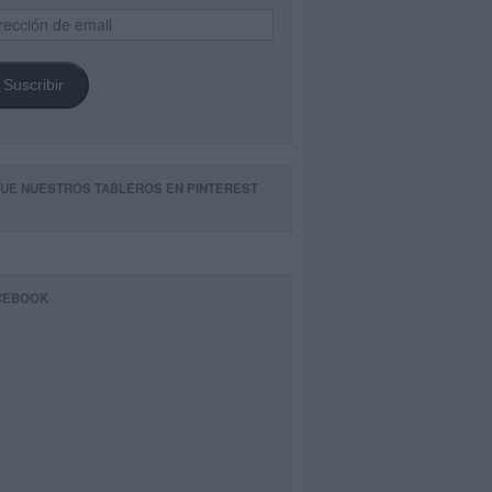
ección
il
Suscribir
GUE NUESTROS TABLEROS EN PINTEREST
CEBOOK