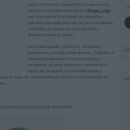
curso. Por eso hoy compartimos un recurso muy
Dir
de
práctico y motivador elaborado por
@maes_cribe
:
ema
una colección de 50 misiones de ortografía y
gramática pensadas para que los alumnos repasen
contenidos de Lengua de forma divertida y
dinámica durante el verano.
Las tarjetas pueden imprimirse, recortarse y
SI
guardarse en una caja o bote de retos. Cada día, el
alumnado puede sacar una misión al azar y
completarla de forma autónoma, convirtiendo el
repaso de Lengua en una actividad amena y
rabajar en casa, en campamentos de verano o como propuesta de
FA
ase.
RO GRUPO EXCLUSIVO DE WHATSAPP