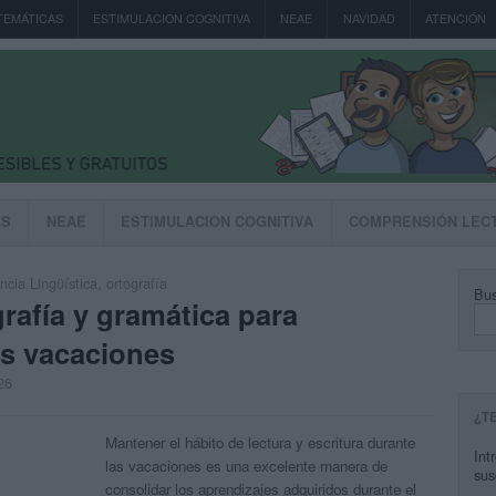
TEMÁTICAS
ESTIMULACION COGNITIVA
NEAE
NAVIDAD
ATENCIÓN
AS
NEAE
ESTIMULACION COGNITIVA
COMPRENSIÓN LEC
cia Lingüística
,
ortografía
Bus
rafía y gramática para
as vacaciones
26
¿T
Mantener el hábito de lectura y escritura durante
Int
las vacaciones es una excelente manera de
sus
consolidar los aprendizajes adquiridos durante el