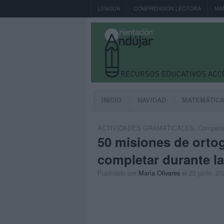
LENGUA
COMPRENSIÓN LECTORA
MA
INICIO
NAVIDAD
MATEMÁTIC
ACTIVIDADES GRAMATICALES
,
Competen
50 misiones de ortog
completar durante l
Publicado por
María Olivares
el 23 junio, 20