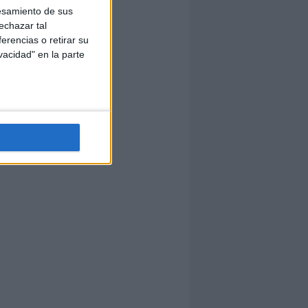
esamiento de sus
echazar tal
erencias o retirar su
vacidad" en la parte