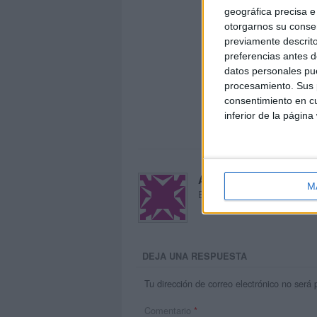
geográfica precisa e 
otorgarnos su conse
previamente descrito
preferencias antes d
datos personales pue
procesamiento. Sus p
consentimiento en cu
inferior de la página
Acerca de María Oliva
M
El autor no ha proporcionado
DEJA UNA RESPUESTA
Tu dirección de correo electrónico no será 
Comentario
*