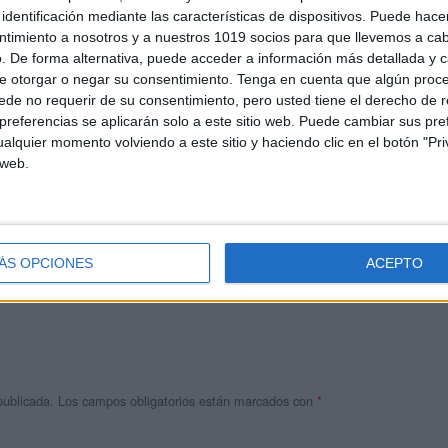
identificación mediante las características de dispositivos. Puede hacer
ntimiento a nosotros y a nuestros 1019 socios para que llevemos a ca
. De forma alternativa, puede acceder a información más detallada y 
e otorgar o negar su consentimiento.
Tenga en cuenta que algún proc
de no requerir de su consentimiento, pero usted tiene el derecho de r
referencias se aplicarán solo a este sitio web. Puede cambiar sus pref
alquier momento volviendo a este sitio y haciendo clic en el botón "Pri
 web.
res
ÁS OPCIONES
ACEPTO
 ninguna información.
publicada.
Los campos obligatorios están marcados con
*