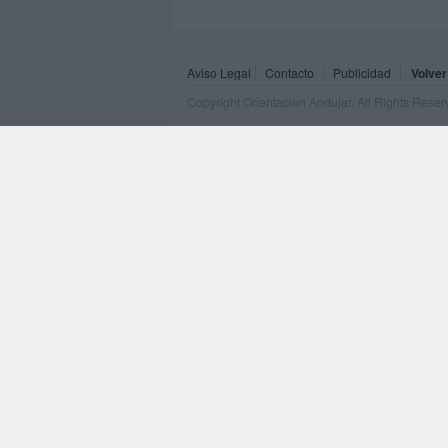
Aviso Legal
Contacto
Publicidad
Volver
Copyright Orientacion Andujar. All Rights Rese