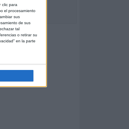
 clic para
bo el procesamiento
cambiar sus
esamiento de sus
echazar tal
erencias o retirar su
vacidad" en la parte