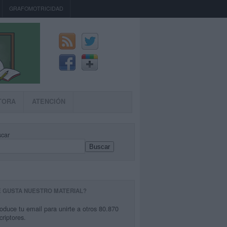
GRAFOMOTRICIDAD
TORA
ATENCIÓN
car
Buscar
E GUSTA NUESTRO MATERIAL?
roduce tu email para unirte a otros 80.870
criptores.