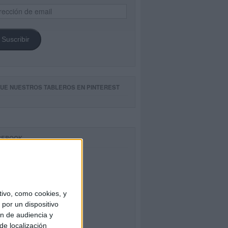
ección
il
Suscribir
GUE NUESTROS TABLEROS EN PINTEREST
CEBOOK
ivo, como cookies, y
por un dispositivo
ón de audiencia y
de localización