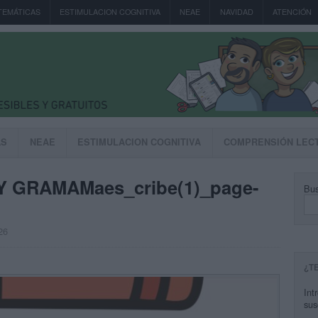
TEMÁTICAS
ESTIMULACION COGNITIVA
NEAE
NAVIDAD
ATENCIÓN
AS
NEAE
ESTIMULACION COGNITIVA
COMPRENSIÓN LEC
Y GRAMAMaes_cribe(1)_page-
Bus
26
¿T
Int
sus