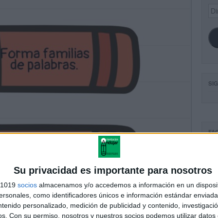
Dir
de
ema
SI
FA
Su privacidad es importante para nosotros
s 1019
socios
almacenamos y/o accedemos a información en un disposit
sonales, como identificadores únicos e información estándar enviada 
ntenido personalizado, medición de publicidad y contenido, investigaci
os.
Con su permiso, nosotros y nuestros socios podemos utilizar datos 