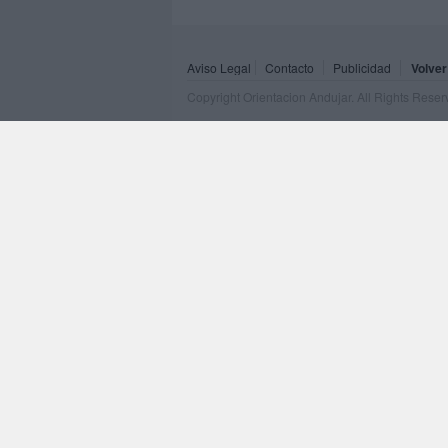
Aviso Legal
Contacto
Publicidad
Volver
Copyright Orientacion Andujar. All Rights Rese