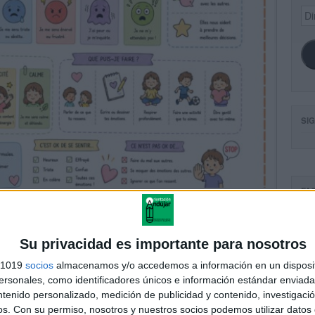
Dir
de
ema
SI
FA
Su privacidad es importante para nosotros
s 1019
socios
almacenamos y/o accedemos a información en un disposit
sonales, como identificadores únicos e información estándar enviada 
ntenido personalizado, medición de publicidad y contenido, investigaci
os.
Con su permiso, nosotros y nuestros socios podemos utilizar datos 