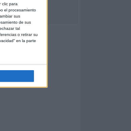
 clic para
bo el procesamiento
cambiar sus
esamiento de sus
echazar tal
erencias o retirar su
vacidad" en la parte