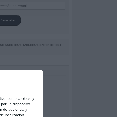
ección
il
Suscribir
GUE NUESTROS TABLEROS EN PINTEREST
CEBOOK
ivo, como cookies, y
por un dispositivo
ón de audiencia y
de localización