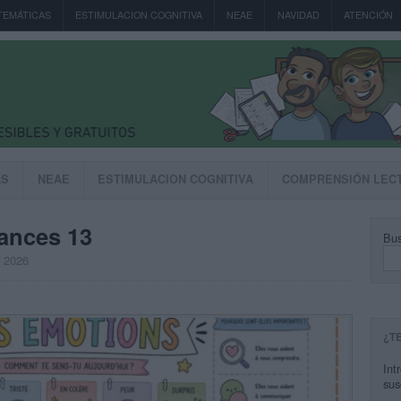
TEMÁTICAS
ESTIMULACION COGNITIVA
NEAE
NAVIDAD
ATENCIÓN
AS
NEAE
ESTIMULACION COGNITIVA
COMPRENSIÓN LEC
rances 13
Bus
, 2026
¿T
Int
sus