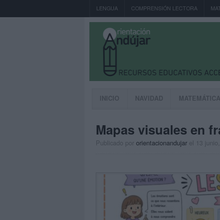
LENGUA
COMPRENSIÓN LECTORA
MA
INICIO
NAVIDAD
MATEMÁTIC
Mapas visuales en f
Publicado por
orientacionandujar
el 13 junio