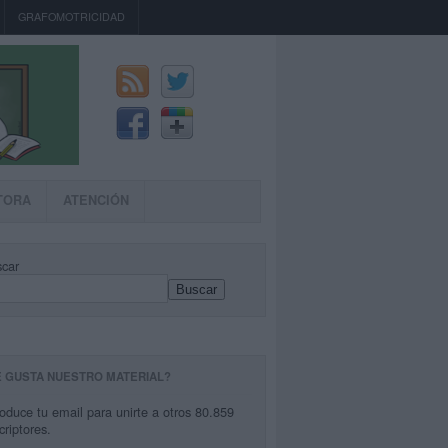
GRAFOMOTRICIDAD
TORA
ATENCIÓN
car
Buscar
E GUSTA NUESTRO MATERIAL?
roduce tu email para unirte a otros 80.859
criptores.