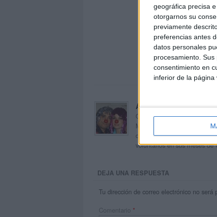
geográfica precisa e 
otorgarnos su conse
previamente descrito
preferencias antes d
datos personales pue
procesamiento. Sus p
consentimiento en cu
inferior de la página
Acerca de orientacion
Orientación Andújar no es sol
Maribel, que además de ser p
M
dentro del blog y en el cual,
voluntarios en sus meses de 
DEJA UNA RESPUESTA
Tu dirección de correo electrónico no será 
Comentario
*