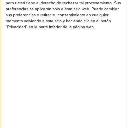
pero usted tiene el derecho de rechazar tal procesamiento. Sus
preferencias se aplicarán solo a este sitio web. Puede cambiar
sus preferencias o retirar su consentimiento en cualquier
momento volviendo a este sitio y haciendo clic en el botón
Acerca de orientacionandujar
"Privacidad" en la parte inferior de la página web.
Orientación Andújar no es solo un blog, es la apuesta
personal de dos profesores Ginés y Maribel, que
además de ser pareja, son los encargados de los
contenidos que encontramos dentro del blog y en el
cual, vuelcan la mayor parte del tiempo, que sus tareas
como docentes, y voluntarios en sus meses de verano
les permite.
DEJA UNA RESPUESTA
Tu dirección de correo electrónico no será
publicada.
Los campos obligatorios están marcados
con
*