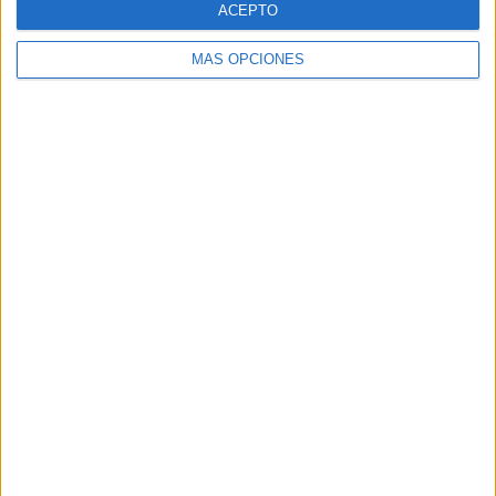
ACEPTO
MÁS OPCIONES
Buscar
Buscar
¿TE GUSTA NUESTRO MATERIAL?
Introduce tu email para unirte a otros
80.852 suscriptores.