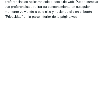
preferencias se aplicarán solo a este sitio web. Puede cambiar
sus preferencias o retirar su consentimiento en cualquier
momento volviendo a este sitio y haciendo clic en el botón
"Privacidad" en la parte inferior de la página web.
Acerca de María Olivares
El autor no ha proporcionado ninguna información.
DEJA UNA RESPUESTA
Tu dirección de correo electrónico no será
publicada.
Los campos obligatorios están marcados
con
*
Comentario
*