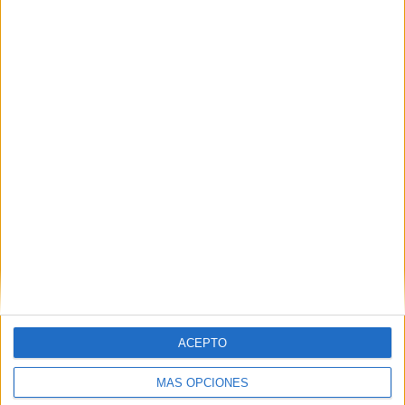
Nombre
*
Correo electrónico
*
Web
ACEPTO
MÁS OPCIONES