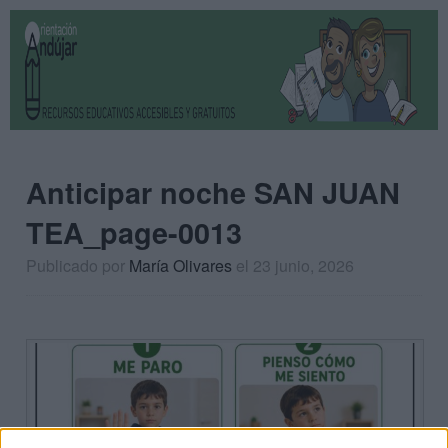
Anticipar noche SAN JUAN
TEA_page-0013
Publicado por
María Olivares
el 23 junio, 2026