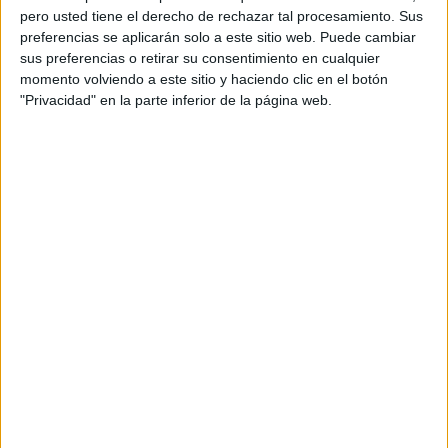
pero usted tiene el derecho de rechazar tal procesamiento. Sus
preferencias se aplicarán solo a este sitio web. Puede cambiar
sus preferencias o retirar su consentimiento en cualquier
momento volviendo a este sitio y haciendo clic en el botón
"Privacidad" en la parte inferior de la página web.
Acerca de orientacionandujar
Orientación Andújar no es solo un blog, es la apuesta
personal de dos profesores Ginés y Maribel, que
además de ser pareja, son los encargados de los
contenidos que encontramos dentro del blog y en el
cual, vuelcan la mayor parte del tiempo, que sus tareas
como docentes, y voluntarios en sus meses de verano
les permite.
DEJA UNA RESPUESTA
Tu dirección de correo electrónico no será