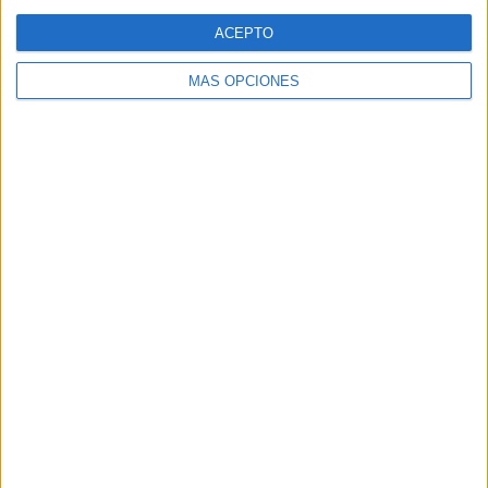
Web
ACEPTO
MÁS OPCIONES
Buscar
Buscar
¿TE GUSTA NUESTRO MATERIAL?