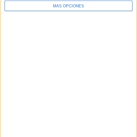
MÁS OPCIONES
Buscar
Buscar
¿TE GUSTA NUESTRO MATERIAL?
Introduce tu email para unirte a otros
80.861 suscriptores.
Dirección
de