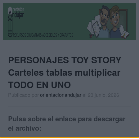
PERSONAJES TOY STORY
Carteles tablas multiplicar
TODO EN UNO
Publicado por
orientacionandujar
el 23 junio, 2026
Pulsa sobre el enlace para descargar
el archivo: