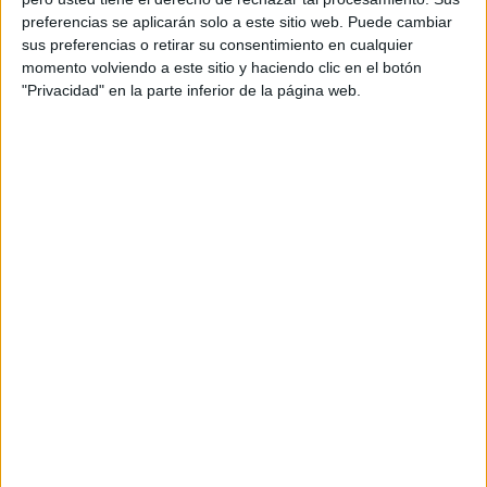
Acerca de orientacionandujar
preferencias se aplicarán solo a este sitio web. Puede cambiar
Orientación Andújar no es solo un blog, es la apuesta
sus preferencias o retirar su consentimiento en cualquier
momento volviendo a este sitio y haciendo clic en el botón
personal de dos profesores Ginés y Maribel, que
"Privacidad" en la parte inferior de la página web.
además de ser pareja, son los encargados de los
contenidos que encontramos dentro del blog y en el
cual, vuelcan la mayor parte del tiempo, que sus tareas
como docentes, y voluntarios en sus meses de verano
les permite.
DEJA UNA RESPUESTA
Tu dirección de correo electrónico no será
publicada.
Los campos obligatorios están marcados
con
*
Comentario
*