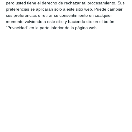
pero usted tiene el derecho de rechazar tal procesamiento. Sus
preferencias se aplicarán solo a este sitio web. Puede cambiar
sus preferencias o retirar su consentimiento en cualquier
momento volviendo a este sitio y haciendo clic en el botón
Acerca de orientacionandujar
"Privacidad" en la parte inferior de la página web.
Orientación Andújar no es solo un blog, es la apuesta
personal de dos profesores Ginés y Maribel, que
además de ser pareja, son los encargados de los
contenidos que encontramos dentro del blog y en el
cual, vuelcan la mayor parte del tiempo, que sus tareas
como docentes, y voluntarios en sus meses de verano
les permite.
DEJA UNA RESPUESTA
Tu dirección de correo electrónico no será
publicada.
Los campos obligatorios están marcados
con
*