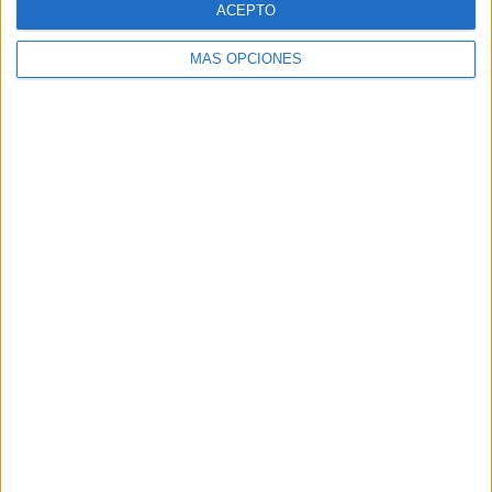
ACEPTO
MÁS OPCIONES
Buscar
Buscar
¿TE GUSTA NUESTRO MATERIAL?
Introduce tu email para unirte a otros
80.871 suscriptores.