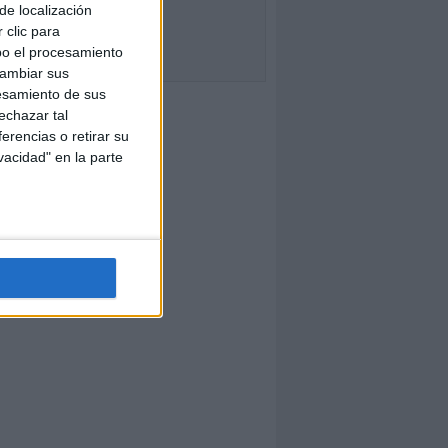
de localización
 clic para
bo el procesamiento
cambiar sus
esamiento de sus
echazar tal
erencias o retirar su
vacidad" en la parte