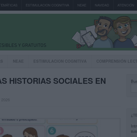
TEMÁTICAS
ESTIMULACION COGNITIVA
NEAE
NAVIDAD
ATENCIÓN
AS
NEAE
ESTIMULACION COGNITIVA
COMPRENSIÓN LEC
AS HISTORIAS SOCIALES EN
Bus
, 2026
¿T
Int
sus