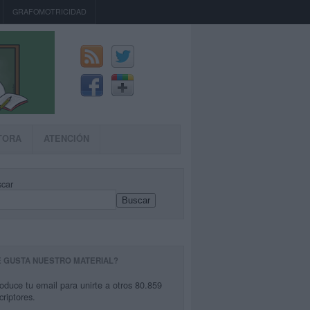
GRAFOMOTRICIDAD
TORA
ATENCIÓN
car
Buscar
E GUSTA NUESTRO MATERIAL?
roduce tu email para unirte a otros 80.859
criptores.