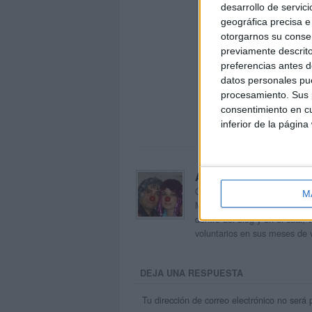
desarrollo de servici
geográfica precisa e 
otorgarnos su conse
previamente descrito
preferencias antes d
datos personales pue
procesamiento. Sus p
consentimiento en cu
inferior de la página
Acerca de orientacion
Orientación Andújar no es sol
M
Maribel, que además de ser p
dentro del blog y en el cual,
voluntarios en sus meses de 
DEJA UNA RESPUESTA
Tu dirección de correo electrónico no será 