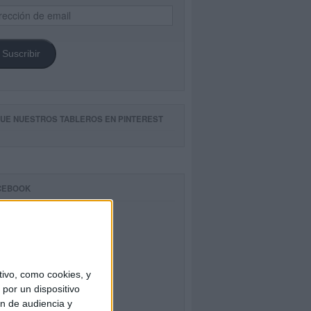
ección
il
Suscribir
GUE NUESTROS TABLEROS EN PINTEREST
CEBOOK
ivo, como cookies, y
por un dispositivo
ón de audiencia y