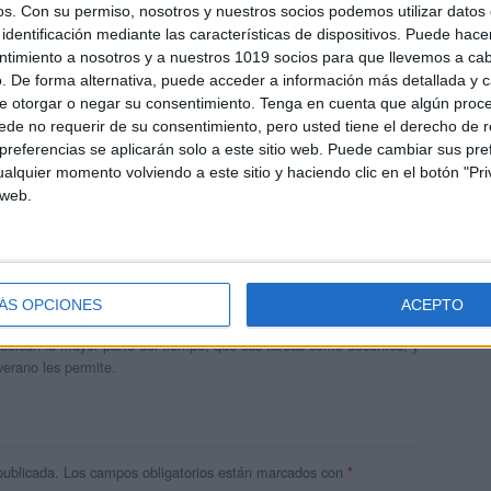
os.
Con su permiso, nosotros y nuestros socios podemos utilizar datos 
identificación mediante las características de dispositivos. Puede hacer
ntimiento a nosotros y a nuestros 1019 socios para que llevemos a ca
. De forma alternativa, puede acceder a información más detallada y 
e otorgar o negar su consentimiento.
Tenga en cuenta que algún proc
de no requerir de su consentimiento, pero usted tiene el derecho de r
referencias se aplicarán solo a este sitio web. Puede cambiar sus pref
alquier momento volviendo a este sitio y haciendo clic en el botón "Pri
 web.
andujar
o un blog, es la apuesta personal de dos profesores Ginés y
ÁS OPCIONES
ACEPTO
areja, son los encargados de los contenidos que encontramos
 vuelcan la mayor parte del tiempo, que sus tareas como docentes, y
verano les permite.
publicada.
Los campos obligatorios están marcados con
*