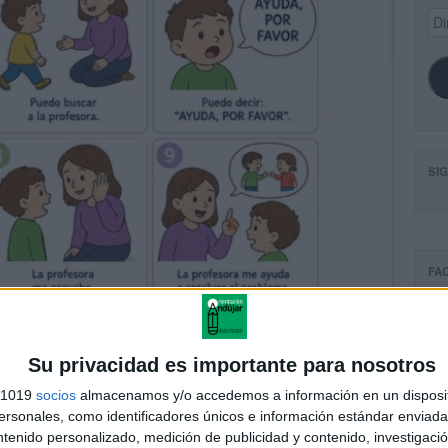
Dir
de
ema
SI
FA
Su privacidad es importante para nosotros
s 1019
socios
almacenamos y/o accedemos a información en un disposit
sonales, como identificadores únicos e información estándar enviada 
ntenido personalizado, medición de publicidad y contenido, investigaci