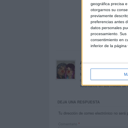
geográfica precisa e 
otorgarnos su conse
previamente descrito
preferencias antes d
datos personales pue
procesamiento. Sus p
consentimiento en cu
inferior de la página
Acerca de orientacion
Orientación Andújar no es sol
Maribel, que además de ser p
M
dentro del blog y en el cual,
voluntarios en sus meses de 
DEJA UNA RESPUESTA
Tu dirección de correo electrónico no será 
Comentario
*