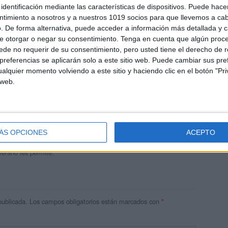
identificación mediante las características de dispositivos. Puede hacer
ntimiento a nosotros y a nuestros 1019 socios para que llevemos a ca
. De forma alternativa, puede acceder a información más detallada y 
e otorgar o negar su consentimiento.
Tenga en cuenta que algún proc
de no requerir de su consentimiento, pero usted tiene el derecho de r
referencias se aplicarán solo a este sitio web. Puede cambiar sus pref
alquier momento volviendo a este sitio y haciendo clic en el botón "Pri
 web.
andujar
o un blog, es la apuesta personal de dos profesores Ginés y
areja, son los encargados de los contenidos que encontramos
ÁS OPCIONES
ACEPTO
 vuelcan la mayor parte del tiempo, que sus tareas como docentes, y
verano les permite.
publicada.
Los campos obligatorios están marcados con
*