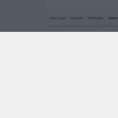
Aviso Legal
Contacto
Publicidad
Volver
Copyright Orientacion Andujar. All Rights Rese