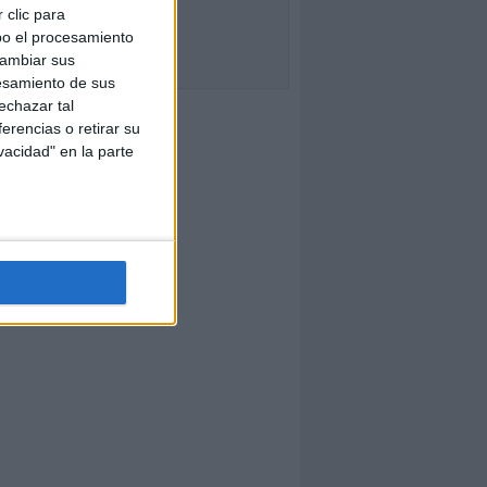
 clic para
bo el procesamiento
cambiar sus
esamiento de sus
echazar tal
erencias o retirar su
vacidad" en la parte