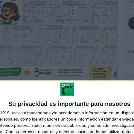
Dir
de
ema
SI
FA
Su privacidad es importante para nosotros
s 1019
socios
almacenamos y/o accedemos a información en un disposit
sonales, como identificadores únicos e información estándar enviada 
ntenido personalizado, medición de publicidad y contenido, investigaci
os.
Con su permiso, nosotros y nuestros socios podemos utilizar datos 