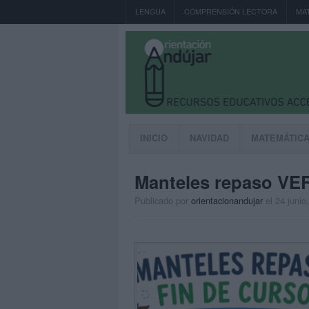
LENGUA
COMPRENSIÓN LECTORA
MA
INICIO
NAVIDAD
MATEMÁTIC
Manteles repaso VE
Publicado por
orientacionandujar
el 24 junio