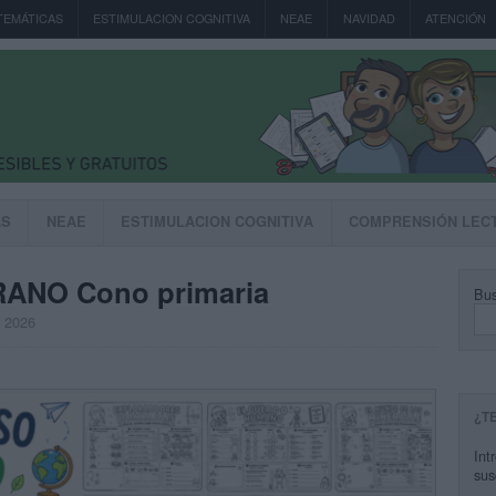
TEMÁTICAS
ESTIMULACION COGNITIVA
NEAE
NAVIDAD
ATENCIÓN
AS
NEAE
ESTIMULACION COGNITIVA
COMPRENSIÓN LEC
RANO Cono primaria
Bus
, 2026
¿T
Int
sus