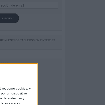
ección
il
Suscribir
GUE NUESTROS TABLEROS EN PINTEREST
CEBOOK
ivo, como cookies, y
por un dispositivo
ón de audiencia y
de localización