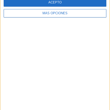
ACEPTO
MÁS OPCIONES
Buscar
Buscar
¿TE GUSTA NUESTRO MATERIAL?
Introduce tu email para unirte a otros
80.859 suscriptores.