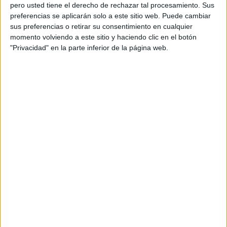
pero usted tiene el derecho de rechazar tal procesamiento. Sus
preferencias se aplicarán solo a este sitio web. Puede cambiar
sus preferencias o retirar su consentimiento en cualquier
momento volviendo a este sitio y haciendo clic en el botón
Acerca de orientacionandujar
"Privacidad" en la parte inferior de la página web.
Orientación Andújar no es solo un blog, es la apuesta
personal de dos profesores Ginés y Maribel, que
además de ser pareja, son los encargados de los
contenidos que encontramos dentro del blog y en el
cual, vuelcan la mayor parte del tiempo, que sus tareas
como docentes, y voluntarios en sus meses de verano
les permite.
DEJA UNA RESPUESTA
Tu dirección de correo electrónico no será
publicada.
Los campos obligatorios están marcados
con
*