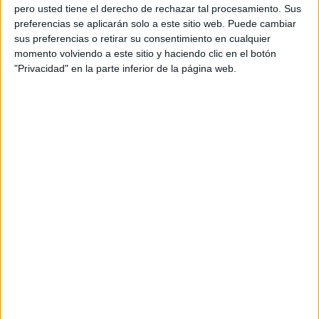
pero usted tiene el derecho de rechazar tal procesamiento. Sus
preferencias se aplicarán solo a este sitio web. Puede cambiar
sus preferencias o retirar su consentimiento en cualquier
momento volviendo a este sitio y haciendo clic en el botón
"Privacidad" en la parte inferior de la página web.
Acerca de orientacionandujar
Orientación Andújar no es solo un blog, es la apuesta
personal de dos profesores Ginés y Maribel, que
además de ser pareja, son los encargados de los
contenidos que encontramos dentro del blog y en el
cual, vuelcan la mayor parte del tiempo, que sus tareas
como docentes, y voluntarios en sus meses de verano
les permite.
DEJA UNA RESPUESTA
Tu dirección de correo electrónico no será
publicada.
Los campos obligatorios están marcados