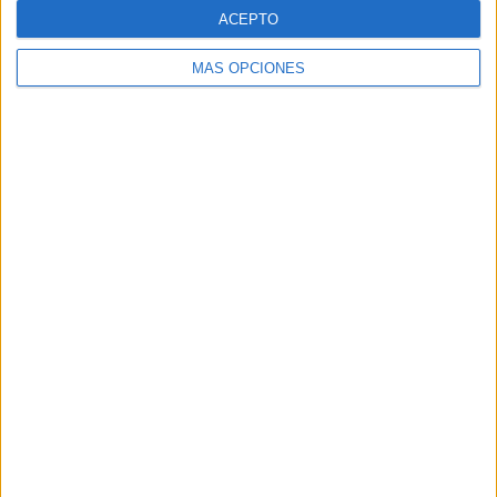
ACEPTO
MÁS OPCIONES
Buscar
Buscar
¿TE GUSTA NUESTRO MATERIAL?
Introduce tu email para unirte a otros