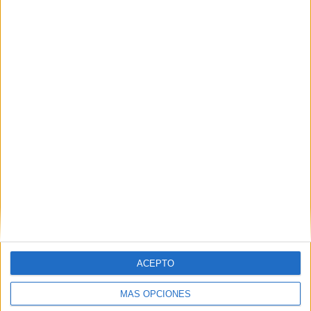
Nombre
*
Correo electrónico
*
Web
ACEPTO
MÁS OPCIONES