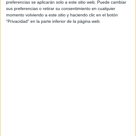
preferencias se aplicarán solo a este sitio web. Puede cambiar
sus preferencias o retirar su consentimiento en cualquier
momento volviendo a este sitio y haciendo clic en el botón
"Privacidad" en la parte inferior de la página web.
Acerca de María Olivares
El autor no ha proporcionado ninguna información.
DEJA UNA RESPUESTA
Tu dirección de correo electrónico no será
publicada.
Los campos obligatorios están marcados
con
*
Comentario
*