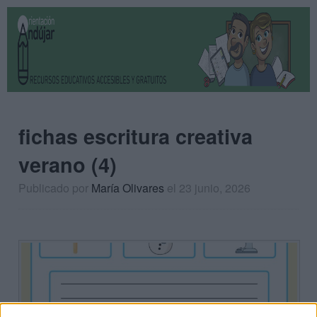
fichas escritura creativa
verano (4)
Publicado por
María Olivares
el 23 junio, 2026