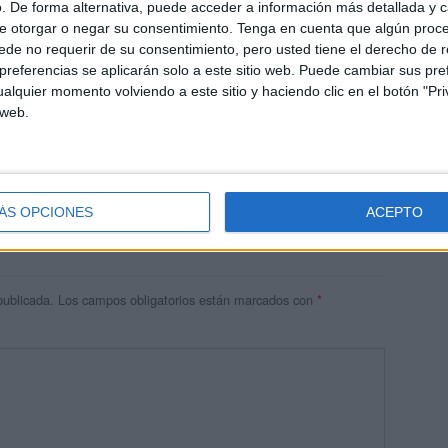
. De forma alternativa, puede acceder a información más detallada y 
e otorgar o negar su consentimiento.
Tenga en cuenta que algún proc
de no requerir de su consentimiento, pero usted tiene el derecho de r
referencias se aplicarán solo a este sitio web. Puede cambiar sus pref
alquier momento volviendo a este sitio y haciendo clic en el botón "Pri
 web.
res
 ninguna información.
ÁS OPCIONES
ACEPTO
publicada.
Los campos obligatorios están marcados con
*