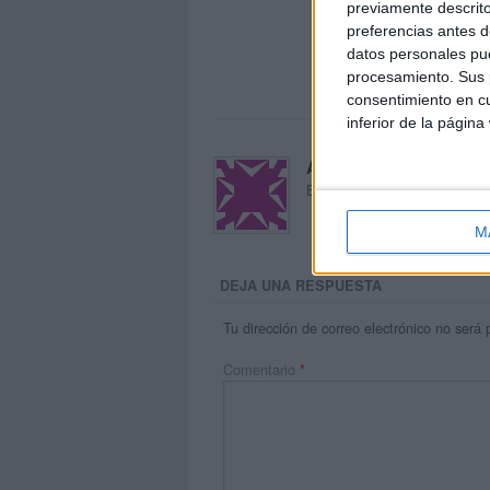
previamente descrito
preferencias antes d
datos personales pue
procesamiento. Sus p
consentimiento en cu
inferior de la página
Acerca de María Oliva
El autor no ha proporcionado
M
DEJA UNA RESPUESTA
Tu dirección de correo electrónico no será 
Comentario
*