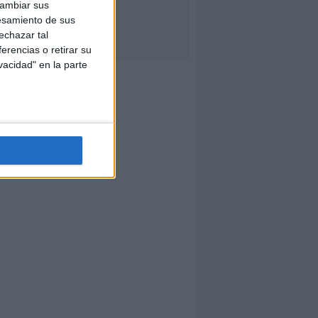
cambiar sus
esamiento de sus
echazar tal
erencias o retirar su
vacidad" en la parte