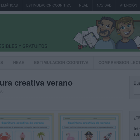
TEMÁTICAS
ESTIMULACION COGNITIVA
NEAE
NAVIDAD
ATENCIÓN
AS
NEAE
ESTIMULACION COGNITIVA
COMPRENSIÓN LEC
tura creativa verano
Bus
26
¿T
Int
sus