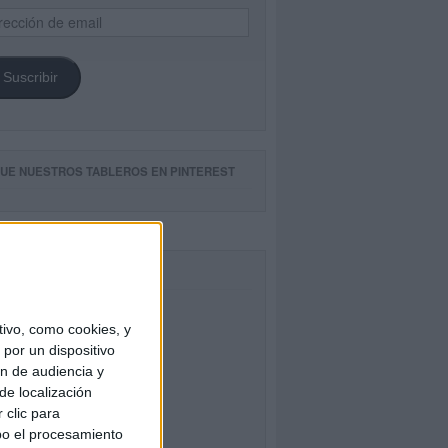
ección
il
Suscribir
GUE NUESTROS TABLEROS EN PINTEREST
CEBOOK
ivo, como cookies, y
por un dispositivo
ón de audiencia y
de localización
 clic para
bo el procesamiento