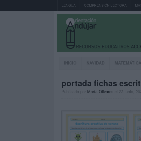
LENGUA
COMPRENSIÓN LECTORA
MA
INICIO
NAVIDAD
MATEMÁTIC
portada fichas escri
Publicado por
María Olivares
el 23 junio, 20