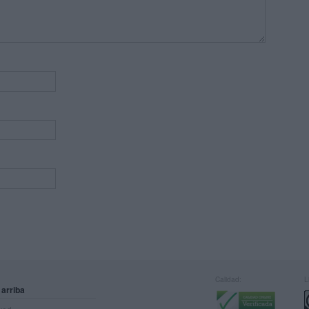
Calidad:
L
 arriba