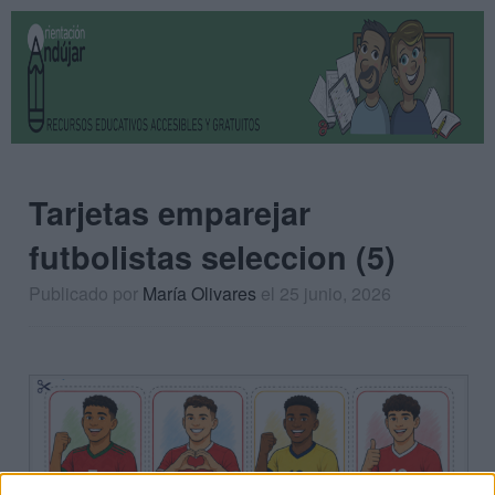
Tarjetas emparejar
futbolistas seleccion (5)
Publicado por
María Olivares
el 25 junio, 2026