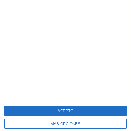
Nombre
*
Correo electrónico
*
Web
ACEPTO
MÁS OPCIONES