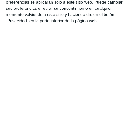
preferencias se aplicarán solo a este sitio web. Puede cambiar
sus preferencias o retirar su consentimiento en cualquier
momento volviendo a este sitio y haciendo clic en el botón
"Privacidad" en la parte inferior de la página web.
Acerca de María Olivares
El autor no ha proporcionado ninguna información.
DEJA UNA RESPUESTA
Tu dirección de correo electrónico no será
publicada.
Los campos obligatorios están marcados
con
*
Comentario
*