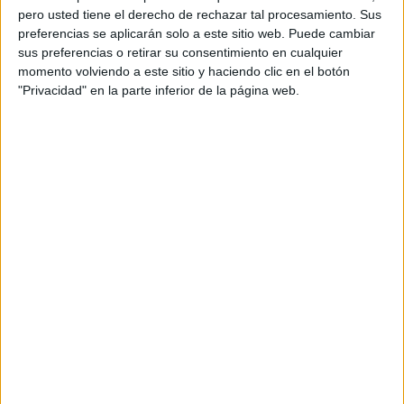
pero usted tiene el derecho de rechazar tal procesamiento. Sus
preferencias se aplicarán solo a este sitio web. Puede cambiar
sus preferencias o retirar su consentimiento en cualquier
momento volviendo a este sitio y haciendo clic en el botón
"Privacidad" en la parte inferior de la página web.
Acerca de orientacionandujar
Orientación Andújar no es solo un blog, es la apuesta
personal de dos profesores Ginés y Maribel, que
además de ser pareja, son los encargados de los
contenidos que encontramos dentro del blog y en el
cual, vuelcan la mayor parte del tiempo, que sus tareas
como docentes, y voluntarios en sus meses de verano
les permite.
DEJA UNA RESPUESTA
Tu dirección de correo electrónico no será