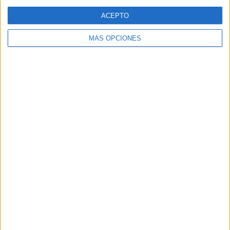
Web
ACEPTO
MÁS OPCIONES
Buscar
Buscar
¿TE GUSTA NUESTRO MATERIAL?