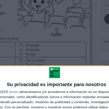
Dir
de
ema
SI
FA
Su privacidad es importante para nosotros
s 1019
socios
almacenamos y/o accedemos a información en un disposit
sonales, como identificadores únicos e información estándar enviada 
ntenido personalizado, medición de publicidad y contenido, investigaci
os.
Con su permiso, nosotros y nuestros socios podemos utilizar datos 