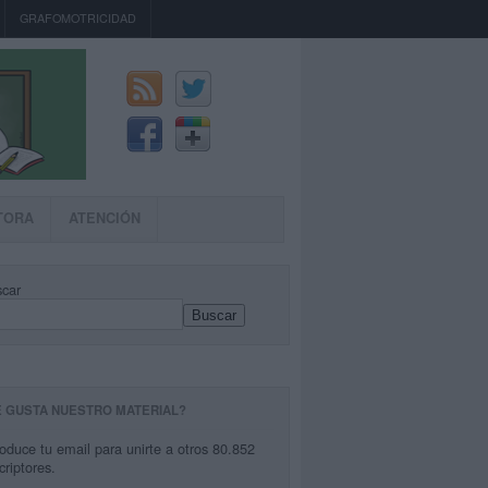
GRAFOMOTRICIDAD
TORA
ATENCIÓN
car
Buscar
E GUSTA NUESTRO MATERIAL?
roduce tu email para unirte a otros 80.852
criptores.