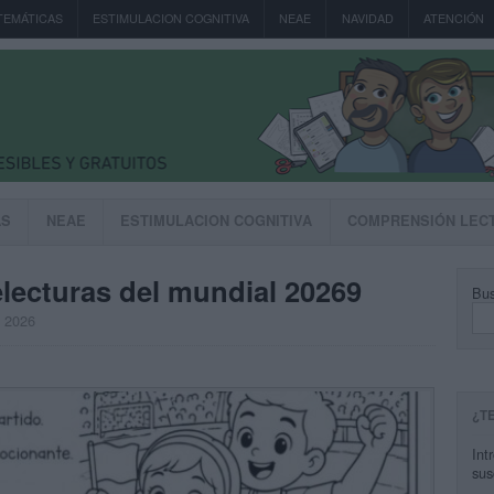
TEMÁTICAS
ESTIMULACION COGNITIVA
NEAE
NAVIDAD
ATENCIÓN
AS
NEAE
ESTIMULACION COGNITIVA
COMPRENSIÓN LEC
lecturas del mundial 20269
Bus
, 2026
¿T
Int
sus