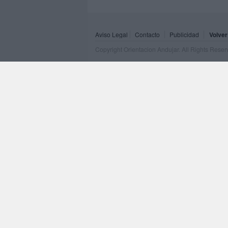
Aviso Legal
Contacto
Publicidad
Volver
Copyright Orientacion Andujar. All Rights Rese