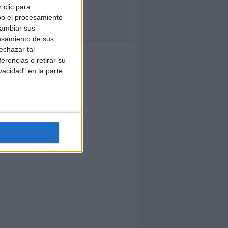
 clic para
bo el procesamiento
cambiar sus
esamiento de sus
echazar tal
erencias o retirar su
vacidad" en la parte