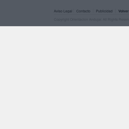
Aviso Legal
Contacto
Publicidad
Volver
Copyright Orientacion Andujar. All Rights Rese