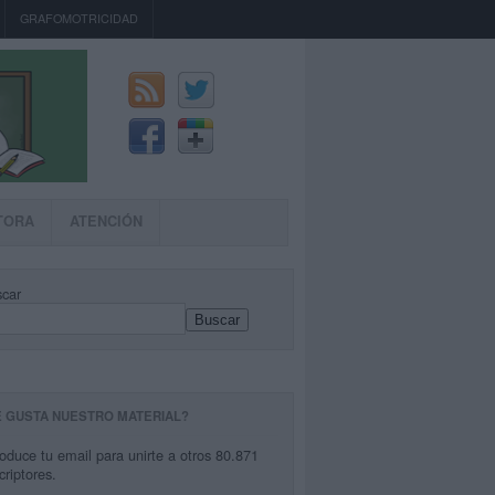
GRAFOMOTRICIDAD
TORA
ATENCIÓN
car
Buscar
E GUSTA NUESTRO MATERIAL?
roduce tu email para unirte a otros 80.871
criptores.