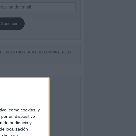
ección
il
Suscribir
GUE NUESTROS TABLEROS EN PINTEREST
CEBOOK
ivo, como cookies, y
por un dispositivo
ón de audiencia y
de localización
 clic para