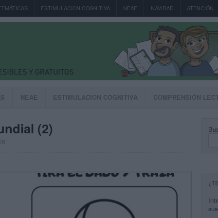
TEMÁTICAS
ESTIMULACION COGNITIVA
NEAE
NAVIDAD
ATENCIÓN
AS
NEAE
ESTIMULACION COGNITIVA
COMPRENSIÓN LEC
ndial (2)
Bus
26
¿T
Int
sus