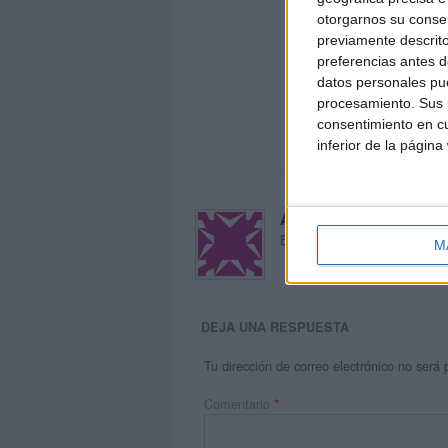
otorgarnos su conse
previamente descrito
preferencias antes d
datos personales pue
procesamiento. Sus p
consentimiento en cu
inferior de la página
Acerca de María Oliva
El autor no ha proporcionado
M
DEJA UNA RESPUESTA
Tu dirección de correo electrónico no será 
Comentario
*