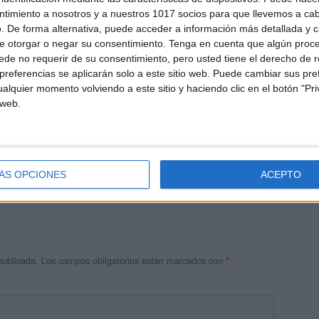
ntimiento a nosotros y a nuestros 1017 socios para que llevemos a ca
. De forma alternativa, puede acceder a información más detallada y 
e otorgar o negar su consentimiento.
Tenga en cuenta que algún proc
de no requerir de su consentimiento, pero usted tiene el derecho de r
referencias se aplicarán solo a este sitio web. Puede cambiar sus pref
alquier momento volviendo a este sitio y haciendo clic en el botón "Pri
 web.
res
 ninguna información.
ÁS OPCIONES
ACEPTO
publicada.
Los campos obligatorios están marcados con
*