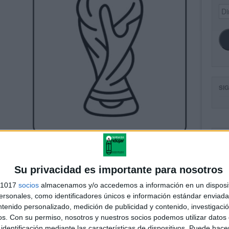
Dir
de
ema
SI
FA
Su privacidad es importante para nosotros
s 1017
socios
almacenamos y/o accedemos a información en un disposit
sonales, como identificadores únicos e información estándar enviada 
ntenido personalizado, medición de publicidad y contenido, investigaci
os.
Con su permiso, nosotros y nuestros socios podemos utilizar datos 
identificación mediante las características de dispositivos. Puede hacer