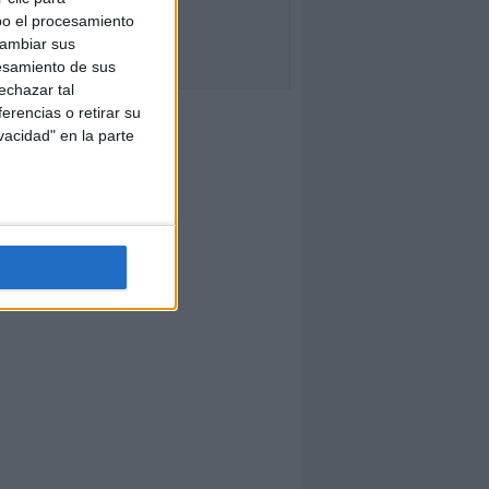
bo el procesamiento
cambiar sus
esamiento de sus
echazar tal
erencias o retirar su
vacidad" en la parte