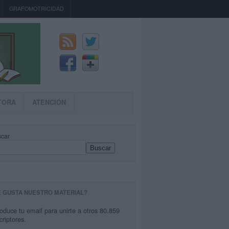
GRAFOMOTRICIDAD
TORA
ATENCIÓN
car
Buscar
E GUSTA NUESTRO MATERIAL?
roduce tu email para unirte a otros 80.859
criptores.