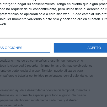
e otorgar o negar su consentimiento.
Tenga en cuenta que algún proc
de no requerir de su consentimiento, pero usted tiene el derecho de r
referencias se aplicarán solo a este sitio web. Puede cambiar sus pref
alquier momento volviendo a este sitio y haciendo clic en el botón "Pri
 web.
ÁS OPCIONES
ACEPTO
l
ocalizar el mes de su cumpleaños y escribir su nombre en el
toda la clase podrá recordar fácilmente las próximas celebraciones
miento de pertenencia al grupo. También puede utilizarse para
compañeros o trabajar contenidos relacionados con el calendario, los
alendario ayuda a desarrollar la orientación temporal, fomenta la
pleaños en un momento especial para todo el grupo. Su diseño
s pequeños identifiquen rápidamente cada mes y disfruten
raciones del aula.