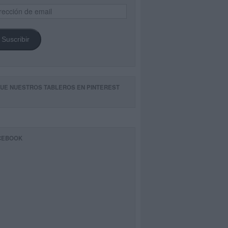
ección
il
Suscribir
GUE NUESTROS TABLEROS EN PINTEREST
CEBOOK