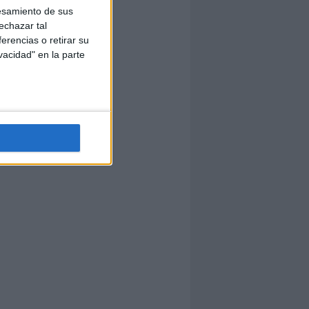
esamiento de sus
echazar tal
erencias o retirar su
vacidad" en la parte