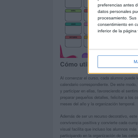
preferencias antes d
datos personales pue
procesamiento. Sus p
consentimiento en cu
inferior de la página
M
Cómo utilizar este materia
Al comenzar el curso, cada alumno puede l
calendario correspondiente. De este modo, 
y participar en ellas, favoreciendo el senti
preparar pequeños detalles, felicitar a los 
meses del año y la organización temporal.
Además de ser un recurso decorativo, este c
convivencia positiva y convierte cada cum
visual facilita que incluso los alumnos má
participando en la organización de las celeb