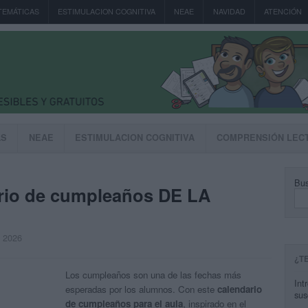
TEMÁTICAS
ESTIMULACION COGNITIVA
NEAE
NAVIDAD
ATENCIÓN
AS
NEAE
ESTIMULACION COGNITIVA
COMPRENSIÓN LEC
Bus
io de cumpleaños DE LA
, 2026
¿T
Los cumpleaños son una de las fechas más
Int
esperadas por los alumnos. Con este
calendario
sus
de cumpleaños para el aula
, inspirado en el