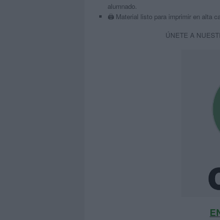
alumnado.
🖨️ Material listo para imprimir en alta c
ÚNETE A NUEST
E