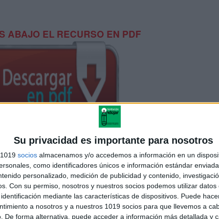
 ABAJO EL RECURSO EN PDF
Su privacidad es importante para nosotros
endario de cumpleaños DE LA CLASE
s 1019
socios
almacenamos y/o accedemos a información en un disposit
sonales, como identificadores únicos e información estándar enviada 
ntenido personalizado, medición de publicidad y contenido, investigaci
os.
Con su permiso, nosotros y nuestros socios podemos utilizar datos 
identificación mediante las características de dispositivos. Puede hacer
ntimiento a nosotros y a nuestros 1019 socios para que llevemos a ca
. De forma alternativa, puede acceder a información más detallada y 