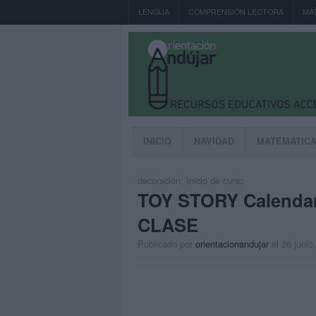
LENGUA
COMPRENSIÓN LECTORA
MA
INICIO
NAVIDAD
MATEMÁTIC
decoración
,
Inicio de curso
TOY STORY Calendar
CLASE
Publicado por
orientacionandujar
el 26 junio