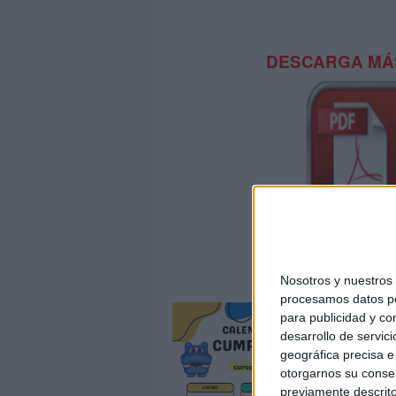
DESCARGA MÁS
TOY STORY Cal
Nosotros y nuestro
procesamos datos per
para publicidad y co
desarrollo de servici
geográfica precisa e 
otorgarnos su conse
previamente descrito