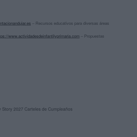
entacionandujar.es
– Recursos educativos para diversas áreas
tps://www.actividadesdeinfantilyprimaria.com
– Propuestas
y Story 2027 Carteles de Cumpleaños