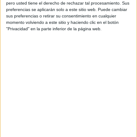
pero usted tiene el derecho de rechazar tal procesamiento. Sus
preferencias se aplicarán solo a este sitio web. Puede cambiar
sus preferencias o retirar su consentimiento en cualquier
momento volviendo a este sitio y haciendo clic en el botón
Acerca de orientacionandujar
"Privacidad" en la parte inferior de la página web.
Orientación Andújar no es solo un blog, es la apuesta
personal de dos profesores Ginés y Maribel, que
además de ser pareja, son los encargados de los
contenidos que encontramos dentro del blog y en el
cual, vuelcan la mayor parte del tiempo, que sus tareas
como docentes, y voluntarios en sus meses de verano
les permite.
DEJA UNA RESPUESTA
Tu dirección de correo electrónico no será
publicada.
Los campos obligatorios están marcados
con
*