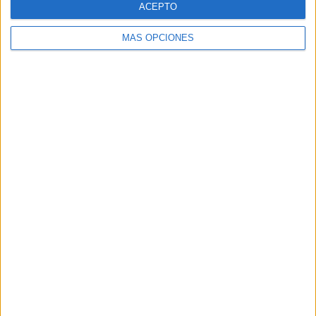
ACEPTO
MÁS OPCIONES
Buscar
Buscar
¿TE GUSTA NUESTRO MATERIAL?
Introduce tu email para unirte a otros
80.852 suscriptores.