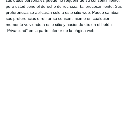
sus datos personales puede no requerir de su consentimiento,
pero usted tiene el derecho de rechazar tal procesamiento. Sus
preferencias se aplicarán solo a este sitio web. Puede cambiar
sus preferencias o retirar su consentimiento en cualquier
momento volviendo a este sitio y haciendo clic en el botón
"Privacidad" en la parte inferior de la página web.
Acerca de orientacionandujar
Orientación Andújar no es solo un blog, es la apuesta
personal de dos profesores Ginés y Maribel, que
además de ser pareja, son los encargados de los
contenidos que encontramos dentro del blog y en el
cual, vuelcan la mayor parte del tiempo, que sus tareas
como docentes, y voluntarios en sus meses de verano
les permite.
DEJA UNA RESPUESTA