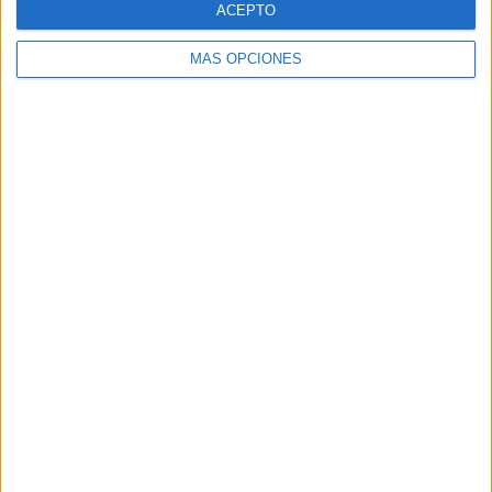
ACEPTO
MÁS OPCIONES
Buscar
Buscar
¿TE GUSTA NUESTRO MATERIAL?
Introduce tu email para unirte a otros
80.829 suscriptores.