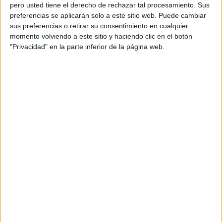
pero usted tiene el derecho de rechazar tal procesamiento. Sus
preferencias se aplicarán solo a este sitio web. Puede cambiar
sus preferencias o retirar su consentimiento en cualquier
momento volviendo a este sitio y haciendo clic en el botón
Acerca de orientacionandujar
"Privacidad" en la parte inferior de la página web.
Orientación Andújar no es solo un blog, es la apuesta
personal de dos profesores Ginés y Maribel, que
además de ser pareja, son los encargados de los
contenidos que encontramos dentro del blog y en el
cual, vuelcan la mayor parte del tiempo, que sus tareas
como docentes, y voluntarios en sus meses de verano
les permite.
DEJA UNA RESPUESTA
Tu dirección de correo electrónico no será
publicada.
Los campos obligatorios están marcados
con
*